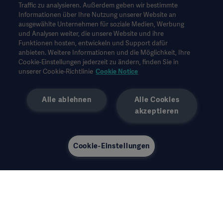
auf Vollständigkeit und sollten daher nicht als Ersatz für die
Traffic zu analysieren. Außerdem geben wir bestimmte
Gebrauchsanweisung, das Servicehandbuch oder
Informationen über Ihre Nutzung unserer Website an
medizinischen Rat herangezogen werden. Getinge trägt keine
ausgewählte Unternehmen für soziale Medien, Werbung
Verantwortung oder Haftung für Handlungen oder
und Analysen weiter, die unsere Website und ihre
Unterlassungen einer Partei, die auf diesem Material basiert und
Funktionen hosten, entwickeln und Support dafür
Risiken trägt ausschließlich der Benutzer.
anbieten. Weitere Informationen und die Möglichkeit, Ihre
Möglicherweise sind die genannten Therapien, Lösungen oder
Cookie-Einstellungen jederzeit zu ändern, finden Sie in
Produkte in Ihrem Land nicht verfügbar oder erlaubt. Ohne
unserer Cookie-Richtlinie
Cookie Notice
schriftliche Genehmigung von Getinge dürfen die
Informationen weder ganz noch teilweise kopiert oder
Alle ablehnen
Alle Cookies
verwendet werden.
akzeptieren
Diese Informationen richten sich an ein internationales
Publikum außerhalb der USA.
Die geäußerten Ansichten, Meinungen und Behauptungen sind
ausschließlich die der Befragten und spiegeln nicht unbedingt
Cookie-Einstellungen
die Ansichten von Getinge wider.