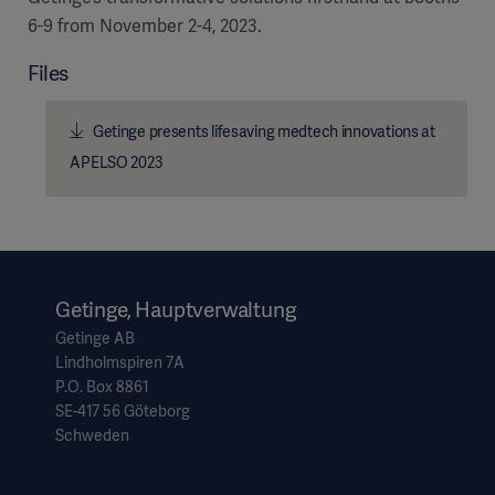
6-9 from November 2-4, 2023.
Files
Getinge presents lifesaving medtech innovations at
APELSO 2023
Getinge, Hauptverwaltung
Getinge AB
Lindholmspiren 7A
P.O. Box 8861
SE-417 56 Göteborg
Schweden