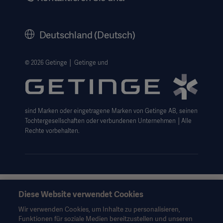
Karriere
Corporate Governance
Deutschland (Deutsch)
Geschichte
Rechtlicher Hinweis
© 2026 Getinge │ Getinge und
Getinge Datenschutzbereich
Haftungsausschluss Website-Nutzung
sind Marken oder eingetragene Marken von Getinge AB, seinen
Cookie-Hinweis
Tochtergesellschaften oder verbundenen Unternehmen │Alle
AGB
Rechte vorbehalten.
Data Subject Request Form
Diese Website verwendet Cookies
Diese Informationen richten sich ausschließlich an
medizinisches Fachpersonal oder andere Fachkreise und
Wir verwenden Cookies, um Inhalte zu personalisieren,
dienen nur zu Informationszwecken, erheben keinen Anspruch
Funktionen für soziale Medien bereitzustellen und unseren