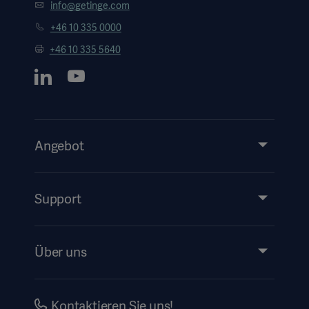
info@getinge.com
+46 10 335 0000
+46 10 335 5640
Angebot
Produkte & Lösungen
Services
Support
Instructions For Use/Patient Information
Über uns
Impressum
Investors
Kontaktieren Sie uns!