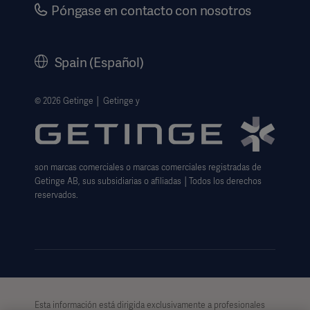
Carrera
Póngase en contacto con nosotros
Gobierno corporativo
Historia
Spain (Español)
Información legal
Política de privacidad del sitio web
© 2026 Getinge │ Getinge y
Exención de responsabilidad de uso del sitio web
Aviso sobre las cookies
son marcas comerciales o marcas comerciales registradas de
Formulario de solicitud de datos
Getinge AB, sus subsidiarias o afiliadas │Todos los derechos
reservados.
Esta información está dirigida exclusivamente a profesionales