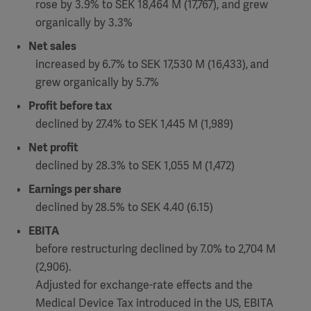
rose by 3.9% to SEK 18,464 M (17,767), and grew
organically by 3.3%
Net sales
increased by
6.7% to SEK 17,530 M (16,433),
and
grew organically by 5.7%
Profit before tax
declined by 27.4% to SEK 1,445 M (1,989)
Net profit
declined by 28.3% to SEK 1,055 M (1,472)
Earnings per share
declined by
28.5% to SEK 4.40 (6.15)
EBITA
before restructuring declined by
7.0% to 2,704 M
(2,906).
Adjusted for exchange-rate effects and the
Medical Device Tax introduced in the US, EBITA