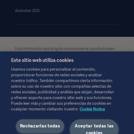
diciembre 2025
Esta información está dirigida exclusivamente a profesionales
de la salud u otras audiencias profesionales, teniendo
Este sitio web utiliza cookies
únicamente carácter informativo. Dicha información no es
exhaustiva y por lo tanto, no debe considerarse como reemplazo
Usamos cookies para personalizar el contenido,
de las instrucciones de uso, manual de usuario o consejo
proporcionar funciones de redes sociales y analizar
médico. Getinge no se hace responsable del uso ilegal,
nuestro tráfico. También compartimos cierta información
indebido o por la manipulación de los contenidos e
sobre su uso de nuestro sitio con compañías selectas de
informaciones de esta página. Tanto el acceso a la información
redes sociales, publicidad y análisis que alojan, desarrollan
como el uso que pueda hacerse de la misma, y su contenido
y ofrecen soporte para nuestro sitio web y sus funciones.
será exclusivamente responsabilidad del usuario.
Puede leer más y cambiar sus preferencias de cookies en
Es posible que alguna terapia, solución o producto mencionado
cualquier momento visitando nuestro
Cookie Notice
no esté disponible o permitido en su país. La información no se
puede copiar ni utilizar, en su totalidad o en parte, sin el permiso
Rechazarlas todas
Aceptar todas las
por escrito de Getinge.
cookies
Esta información está dirigida a una audiencia internacional