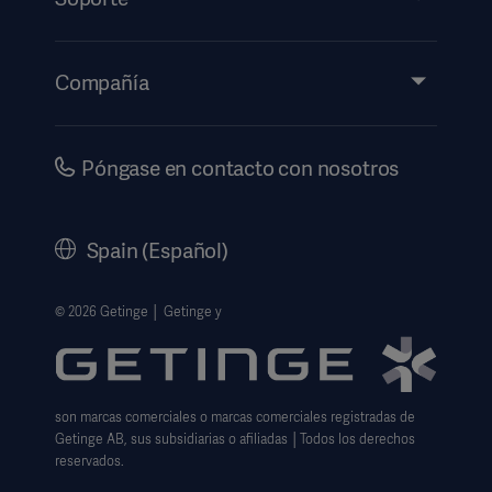
Perspectivas
Eventos
Compañía
Información de etiquetado electrónico
Inversores
Seguridad
Carrera
Póngase en contacto con nosotros
Gobierno corporativo
Historia
Spain (Español)
Información legal
Política de privacidad del sitio web
© 2026 Getinge │ Getinge y
Exención de responsabilidad de uso del sitio web
Aviso sobre las cookies
son marcas comerciales o marcas comerciales registradas de
Formulario de solicitud de datos
Getinge AB, sus subsidiarias o afiliadas │Todos los derechos
reservados.