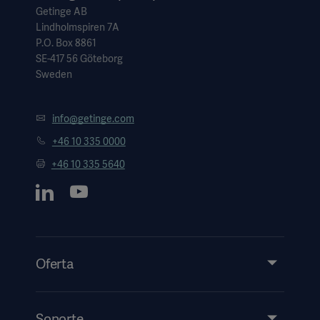
Getinge AB
Lindholmspiren 7A
P.O. Box 8861
SE-417 56 Göteborg
Sweden
info@getinge.com
+46 10 335 0000
+46 10 335 5640
Oferta
Productos y soluciones
Servicios
Soporte