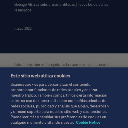
Formulario de solicitud de datos
Getinge AB, sus subsidiarias o afiliadas │Todos los derechos
reservados.
marzo 2026
Esta información está dirigida exclusivamente a profesionales
de la salud u otras audiencias profesionales, teniendo
Este sitio web utiliza cookies
únicamente carácter informativo. Dicha información no es
exhaustiva y por lo tanto, no debe considerarse como reemplazo
Usamos cookies para personalizar el contenido,
de las instrucciones de uso, manual de usuario o consejo
proporcionar funciones de redes sociales y analizar
médico. Getinge no se hace responsable del uso ilegal,
nuestro tráfico. También compartimos cierta información
indebido o por la manipulación de los contenidos e
sobre su uso de nuestro sitio con compañías selectas de
informaciones de esta página. Tanto el acceso a la información
redes sociales, publicidad y análisis que alojan, desarrollan
como el uso que pueda hacerse de la misma, y su contenido
y ofrecen soporte para nuestro sitio web y sus funciones.
será exclusivamente responsabilidad del usuario.
Puede leer más y cambiar sus preferencias de cookies en
Es posible que alguna terapia, solución o producto mencionado
cualquier momento visitando nuestro
Cookie Notice
no esté disponible o permitido en su país. La información no se