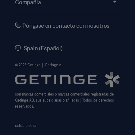
Compañía
Información de etiquetado electrónico
Inversores
Seguridad
Carrera
Póngase en contacto con nosotros
Gobierno corporativo
Historia
Spain (Español)
Información legal
Política de privacidad del sitio web
© 2026 Getinge │ Getinge y
Exención de responsabilidad de uso del sitio web
Aviso sobre las cookies
son marcas comerciales o marcas comerciales registradas de
Formulario de solicitud de datos
Getinge AB, sus subsidiarias o afiliadas │Todos los derechos
reservados.
octubre 2025