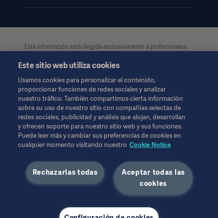
Esta información está dirigida exclusivamente a profesionales
de la salud u otras audiencias profesionales, teniendo
Este sitio web utiliza cookies
únicamente carácter informativo. Dicha información no es
exhaustiva y por lo tanto, no debe considerarse como reemplazo
Usamos cookies para personalizar el contenido,
de las instrucciones de uso, manual de usuario o consejo
proporcionar funciones de redes sociales y analizar
médico. Getinge no se hace responsable del uso ilegal,
nuestro tráfico. También compartimos cierta información
indebido o por la manipulación de los contenidos e
sobre su uso de nuestro sitio con compañías selectas de
informaciones de esta página. Tanto el acceso a la información
redes sociales, publicidad y análisis que alojan, desarrollan
como el uso que pueda hacerse de la misma, y su contenido
y ofrecen soporte para nuestro sitio web y sus funciones.
será exclusivamente responsabilidad del usuario.
Puede leer más y cambiar sus preferencias de cookies en
Es posible que alguna terapia, solución o producto mencionado
cualquier momento visitando nuestro
Cookie Notice
no esté disponible o permitido en su país. La información no se
puede copiar ni utilizar, en su totalidad o en parte, sin el permiso
Rechazarlas todas
Aceptar todas las
por escrito de Getinge.
Esta información está dirigida a una audiencia internacional
cookies
fuera de los EE. UU.
Los puntos de vista, las opiniones y las afirmaciones expresadas
son estrictamente las de los entrevistados y no reflejan ni
Configuración de cookies