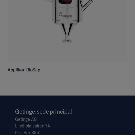
Applikon BioSep
Getinge, sede principal
Getinge AB
Lindholmspiren 7A
P.O. Box 8861