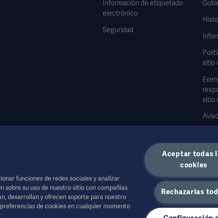
Información de etiquetado
Gobi
electrónico
Histo
Seguridad
Infor
Polít
sitio
Exen
respo
sitio
Aviso
Formu
dato
Aceptar todas l
cookies
onar funciones de redes sociales y analizar
n sobre su uso de nuestro sitio con compañías
Rechazarlas to
jan, desarrollan y ofrecen soporte para nuestro
a salud u otras audiencias profesionales, teniendo únicamente carácter informativo.
s preferencias de cookies en cualquier momento
de usuario o consejo médico. Getinge no se hace responsable del uso ilegal, indeb