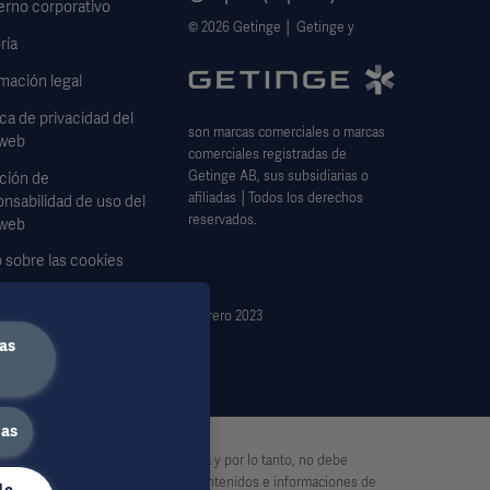
erno corporativo
© 2026 Getinge │ Getinge y
ria
mación legal
ica de privacidad del
son marcas comerciales o marcas
 web
comerciales registradas de
Getinge AB, sus subsidiarias o
ción de
afiliadas │Todos los derechos
nsabilidad de uso del
reservados.
 web
 sobre las cookies
lario de solicitud de
febrero 2023
s
as
das
 Dicha información no es exhaustiva y por lo tanto, no debe
ido o por la manipulación de los contenidos e informaciones de