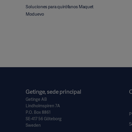
Soluciones para quirófanos Maquet
Moduevo
Getinge, sede principal
O
Getinge AB
Lindholmspiren 7A
P.O. Box 8861
P
SE-417 56 Göteborg
S
Sweden