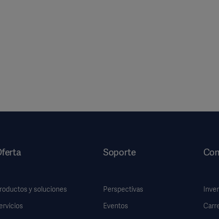
ferta
Soporte
Com
roductos y soluciones
Perspectivas
Inve
ervicios
Eventos
Carr