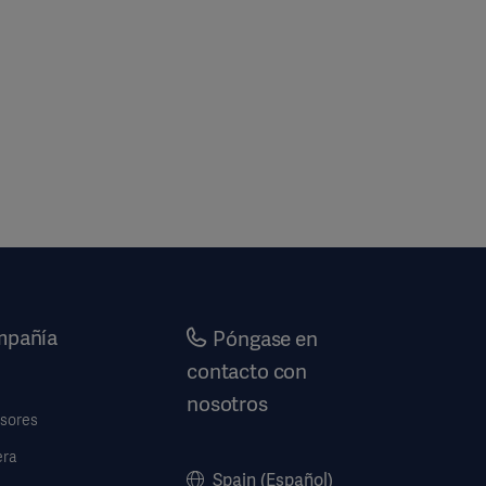
pañía
Póngase en
contacto con
nosotros
rsores
era
Spain (Español)