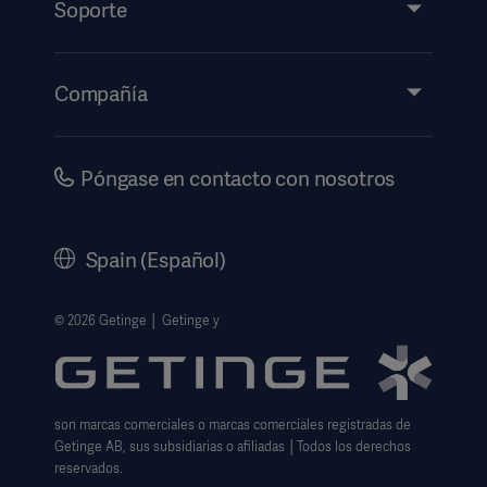
Soporte
Perspectivas
Eventos
Compañía
Información de etiquetado electrónico
Inversores
Seguridad
Carrera
Póngase en contacto con nosotros
Gobierno corporativo
Historia
Spain (Español)
Información legal
Política de privacidad del sitio web
© 2026 Getinge │ Getinge y
Exención de responsabilidad de uso del sitio web
Aviso sobre las cookies
son marcas comerciales o marcas comerciales registradas de
Formulario de solicitud de datos
Getinge AB, sus subsidiarias o afiliadas │Todos los derechos
reservados.