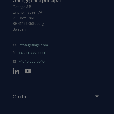
Getinge, sede principal
Getinge AB
Lindholmspiren 7A
P.O. Box 8861
SE-417 56 Göteborg
Sweden
info@getinge.com
+46 10 335 0000
+46 10 335 5640
Oferta
Productos y soluciones
Servicios