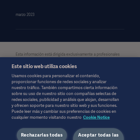
marzo 2023
Esta información está dirigida exclusivamente a profesionales
de la salud u otras audiencias profesionales, teniendo
Este sitio web utiliza cookies
únicamente carácter informativo. Dicha información no es
exhaustiva y por lo tanto, no debe considerarse como reemplazo
Usamos cookies para personalizar el contenido,
de las instrucciones de uso, manual de usuario o consejo
proporcionar funciones de redes sociales y analizar
médico. Getinge no se hace responsable del uso ilegal,
nuestro tráfico. También compartimos cierta información
indebido o por la manipulación de los contenidos e
sobre su uso de nuestro sitio con compañías selectas de
informaciones de esta página. Tanto el acceso a la información
redes sociales, publicidad y análisis que alojan, desarrollan
como el uso que pueda hacerse de la misma, y su contenido
y ofrecen soporte para nuestro sitio web y sus funciones.
será exclusivamente responsabilidad del usuario.
Puede leer más y cambiar sus preferencias de cookies en
Es posible que alguna terapia, solución o producto mencionado
cualquier momento visitando nuestro
Cookie Notice
no esté disponible o permitido en su país. La información no se
puede copiar ni utilizar, en su totalidad o en parte, sin el permiso
Rechazarlas todas
Aceptar todas las
por escrito de Getinge.