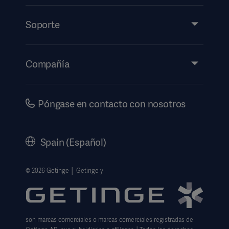
Productos y soluciones
Servicios
Soporte
Perspectivas
Eventos
Compañía
Información de etiquetado electrónico
Inversores
Seguridad
Carrera
Póngase en contacto con nosotros
Gobierno corporativo
Historia
Spain (Español)
Información legal
Política de privacidad del sitio web
© 2026 Getinge │ Getinge y
Exención de responsabilidad de uso del sitio web
Aviso sobre las cookies
son marcas comerciales o marcas comerciales registradas de
Formulario de solicitud de datos