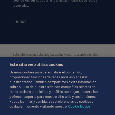
Getinge AB, sus subsidiarias o afiliadas │Todos los derechos
reservados.
julio 2026
Esta información está dirigida exclusivamente a profesionales
de la salud u otras audiencias profesionales, teniendo
Este sitio web utiliza cookies
únicamente carácter informativo. Dicha información no es
exhaustiva y por lo tanto, no debe considerarse como reemplazo
Usamos cookies para personalizar el contenido,
de las instrucciones de uso, manual de usuario o consejo
proporcionar funciones de redes sociales y analizar
médico. Getinge no se hace responsable del uso ilegal,
nuestro tráfico. También compartimos cierta información
indebido o por la manipulación de los contenidos e
sobre su uso de nuestro sitio con compañías selectas de
informaciones de esta página. Tanto el acceso a la información
redes sociales, publicidad y análisis que alojan, desarrollan
como el uso que pueda hacerse de la misma, y su contenido
y ofrecen soporte para nuestro sitio web y sus funciones.
será exclusivamente responsabilidad del usuario.
Puede leer más y cambiar sus preferencias de cookies en
Es posible que alguna terapia, solución o producto mencionado
cualquier momento visitando nuestro
Cookie Notice
no esté disponible o permitido en su país. La información no se