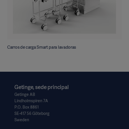
Carros de carga Smart para lavadoras
Getinge, sede principal
Getinge AB
Lindholmspiren 7A
P.O. Box 8861
SE-417 56 Göteborg
Sweden