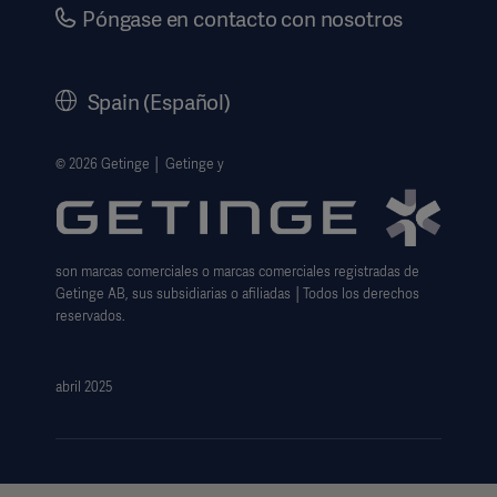
Carrera
Póngase en contacto con nosotros
Gobierno corporativo
Historia
Spain (Español)
Información legal
Política de privacidad del sitio web
© 2026 Getinge │ Getinge y
Exención de responsabilidad de uso del sitio web
Aviso sobre las cookies
son marcas comerciales o marcas comerciales registradas de
Formulario de solicitud de datos
Getinge AB, sus subsidiarias o afiliadas │Todos los derechos
reservados.
abril 2025