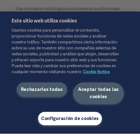
Esta información está dirigida exclusivamente a profesionales
de la salud u otras audiencias profesionales, teniendo
Este sitio web utiliza cookies
únicamente carácter informativo. Dicha información no es
exhaustiva y por lo tanto, no debe considerarse como reemplazo
Usamos cookies para personalizar el contenido,
de las instrucciones de uso, manual de usuario o consejo
proporcionar funciones de redes sociales y analizar
médico. Getinge no se hace responsable del uso ilegal,
nuestro tráfico. También compartimos cierta información
indebido o por la manipulación de los contenidos e
sobre su uso de nuestro sitio con compañías selectas de
informaciones de esta página. Tanto el acceso a la información
redes sociales, publicidad y análisis que alojan, desarrollan
como el uso que pueda hacerse de la misma, y su contenido
y ofrecen soporte para nuestro sitio web y sus funciones.
será exclusivamente responsabilidad del usuario.
Puede leer más y cambiar sus preferencias de cookies en
Es posible que alguna terapia, solución o producto mencionado
cualquier momento visitando nuestro
Cookie Notice
no esté disponible o permitido en su país. La información no se
puede copiar ni utilizar, en su totalidad o en parte, sin el permiso
Rechazarlas todas
Aceptar todas las
por escrito de Getinge.
Esta información está dirigida a una audiencia internacional
cookies
fuera de los EE. UU.
Los puntos de vista, las opiniones y las afirmaciones expresadas
son estrictamente las de los entrevistados y no reflejan ni
Configuración de cookies
representan necesariamente los puntos de vista de Getinge.