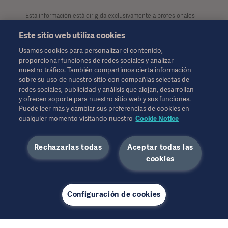
Esta información está dirigida exclusivamente a profesionales
de la salud u otras audiencias profesionales, teniendo
Este sitio web utiliza cookies
únicamente carácter informativo. Dicha información no es
exhaustiva y por lo tanto, no debe considerarse como reemplazo
Usamos cookies para personalizar el contenido,
de las instrucciones de uso, manual de usuario o consejo
proporcionar funciones de redes sociales y analizar
médico. Getinge no se hace responsable del uso ilegal,
nuestro tráfico. También compartimos cierta información
indebido o por la manipulación de los contenidos e
sobre su uso de nuestro sitio con compañías selectas de
informaciones de esta página. Tanto el acceso a la información
redes sociales, publicidad y análisis que alojan, desarrollan
como el uso que pueda hacerse de la misma, y su contenido
y ofrecen soporte para nuestro sitio web y sus funciones.
será exclusivamente responsabilidad del usuario.
Puede leer más y cambiar sus preferencias de cookies en
Es posible que alguna terapia, solución o producto mencionado
cualquier momento visitando nuestro
Cookie Notice
no esté disponible o permitido en su país. La información no se
puede copiar ni utilizar, en su totalidad o en parte, sin el permiso
Rechazarlas todas
Aceptar todas las
por escrito de Getinge.
Esta información está dirigida a una audiencia internacional
cookies
fuera de los EE. UU.
Los puntos de vista, las opiniones y las afirmaciones expresadas
son estrictamente las de los entrevistados y no reflejan ni
Configuración de cookies
representan necesariamente los puntos de vista de Getinge.