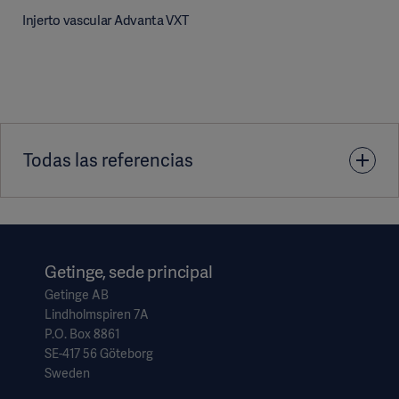
Injerto vascular Advanta VXT
Todas las referencias
1. Schild AF, Baltodano NM, Alfieri K, Livingstone J, Raines
JK. New Graft for Low Friction Tunneling in Vascular Access
Surgery. J Vasc Access. 2004 Jan-Mar; 5(1): 19-24.
Getinge, sede principal
Getinge AB
Lindholmspiren 7A
P.O. Box 8861
SE-417 56 Göteborg
Sweden