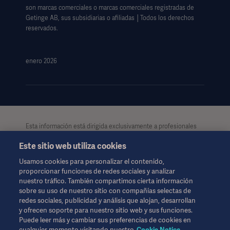
son marcas comerciales o marcas comerciales registradas de
Formulario de solicitud de datos
Getinge AB, sus subsidiarias o afiliadas │Todos los derechos
reservados.
enero 2026
Esta información está dirigida exclusivamente a profesionales
de la salud u otras audiencias profesionales, teniendo
Este sitio web utiliza cookies
únicamente carácter informativo. Dicha información no es
exhaustiva y por lo tanto, no debe considerarse como reemplazo
Usamos cookies para personalizar el contenido,
de las instrucciones de uso, manual de usuario o consejo
proporcionar funciones de redes sociales y analizar
médico. Getinge no se hace responsable del uso ilegal,
nuestro tráfico. También compartimos cierta información
indebido o por la manipulación de los contenidos e
sobre su uso de nuestro sitio con compañías selectas de
informaciones de esta página. Tanto el acceso a la información
redes sociales, publicidad y análisis que alojan, desarrollan
como el uso que pueda hacerse de la misma, y su contenido
y ofrecen soporte para nuestro sitio web y sus funciones.
será exclusivamente responsabilidad del usuario.
Puede leer más y cambiar sus preferencias de cookies en
Es posible que alguna terapia, solución o producto mencionado
cualquier momento visitando nuestro
Cookie Notice