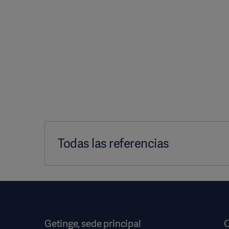
Todas las referencias
1. Grasso S, Stripoli T, De Michele M, et al. ARDSn
2007 Oct 15;176(8):761-7.
Getinge, sede principal
O
2. Ferrando C, et al. Adjusting tidal volume to st