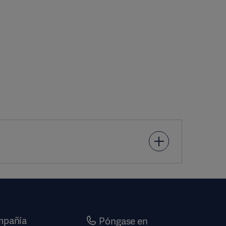
 end-expiratory pressure. Am J Respir Crit Care Med.
pañía
ents overdistension in an experimental model of
Póngase en