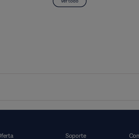
Ver todo
et ventilatory protocol and alveolar hyperinflation: role of positive
ferta
Soporte
Com
ress index in an open lung condition optimizes ventilation and prev