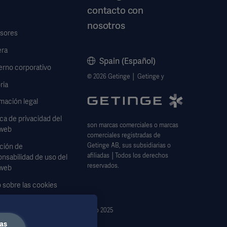
contacto con
nosotros
rsores
era
Spain (Español)
iro JM ed. Mechanical Ventilation, 4th ed. St
erno corporativo
© 2026 Getinge │ Getinge y
ria
mación legal
ica de privacidad del
son marcas comerciales o marcas
 web
comerciales registradas de
Getinge AB, sus subsidiarias o
ción de
afiliadas │Todos los derechos
nsabilidad de uso del
reservados.
 web
 sobre las cookies
lario de solicitud de
julio 2025
s
as