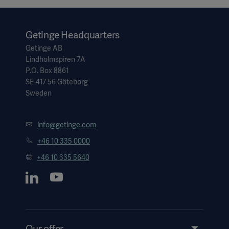
Getinge Headquarters
Getinge AB
Lindholmspiren 7A
P.O. Box 8861
SE-417 56 Göteborg
Sweden
info@getinge.com
+46 10 335 0000
+46 10 335 5640
Our offer