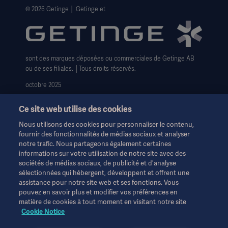
Formulaire pour les droits des personnes
© 2026 Getinge │ Getinge et
Conditions générales de vente
sont des marques déposées ou commerciales de Getinge AB
ou de ses filiales. │Tous droits réservés.
octobre 2025
Ce site web utilise des cookies
Nous utilisons des cookies pour personnaliser le contenu,
fournir des fonctionnalités de médias sociaux et analyser
notre trafic. Nous partageons également certaines
Ces informations sont destinées exclusivement aux
informations sur votre utilisation de notre site avec des
professionnels de la santé ou à d'autres publics professionnels
sociétés de médias sociaux, de publicité et d'analyse
et sont fournies à titre d'information uniquement. Elles ne sont
sélectionnées qui hébergent, développent et offrent une
pas exhaustives et ne remplacent en aucun cas le mode
assistance pour notre site web et ses fonctions. Vous
d'emploi, le manuel d'entretien ou les conseils médicaux.
pouvez en savoir plus et modifier vos préférences en
Getinge n'assume aucune responsabilité pour toute action ou
matière de cookies à tout moment en visitant notre site
omission d'une partie basée sur ce matériel, et l'utilisateur s'y fie
Cookie Notice
à ses risques et périls.