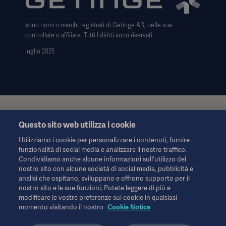
Modello 231
sono nomi o marchi registrati di Getinge AB, delle sue
controllate o affiliate. Tutti I diritti sono riservati.
luglio 2025
Queste informazioni sono rivolte esclusivamente agli operatori
Questo sito web utilizza i cookie
sanitari o ad altri professionisti e hanno uno scopo puramente
informativo, non sono esaustive e pertanto non devono essere
Utilizziamo i cookie per personalizzare i contenuti, fornire
considerate una sostituzione delle Istruzioni per l'uso, del
funzionalità di social media e analizzare il nostro traffico.
manuale di assistenza o della consulenza medica. Getinge non
Condividiamo anche alcune informazioni sull'utilizzo del
si assume alcuna responsabilità per qualsiasi azione o
nostro sito con alcune società di social media, pubblicità e
omissione di terzi basata su questo materiale e l'affidamento è
analisi che ospitano, sviluppano e offrono supporto per il
esclusivamente a rischio dell'utente.
nostro sito e le sue funzioni. Potete leggere di più e
Qualsiasi terapia, soluzione o prodotto menzionato potrebbe
modificare le vostre preferenze sui cookie in qualsiasi
non essere disponibile o consentito nel proprio Paese. Le
momento visitando il nostro
Cookie Notice
informazioni non possono essere copiate o utilizzate, in tutto o