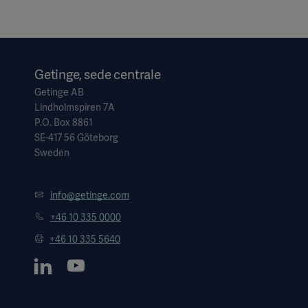
Getinge, sede centrale
Getinge AB
Lindholmspiren 7A
P.O. Box 8861
SE-417 56 Göteborg
Sweden
info@getinge.com
+46 10 335 0000
+46 10 335 5640