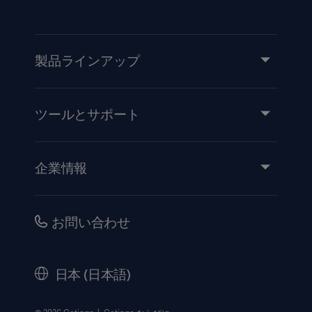
製品ラインアップ
製品とソリューション
サービス
ツールとサポート
知識と経験
イベント
企業情報
医療機器添付文書
IR情報（英語）
品質・安全情報
キャリア
お問い合わせ
販売代理店向け情報
コーポレートガバナンス（英語）
セキュリティ
歴史
日本 (日本語)
法的事項
ウェブサイト個人情報保護方針