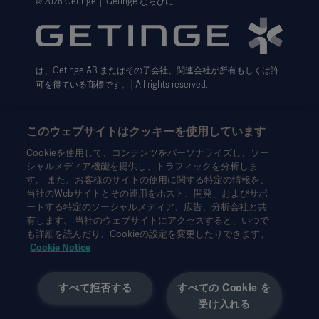
© 2026 Getinge │ Getinge ならびに
利用規約
Cookie設定センター
は、Getinge AB またはその子会社、関連会社が所有もしくは許
データサブジェクト・リクエスト（英語）
可を得ている商標です。│All rights reserved.
このウェブサイトはクッキーを使用しています
Cookieを使用して、コンテンツをパーソナライズし、ソー
シャルメディア機能を提供し、トラフィックを分析しま
本情報は、専門家を対象とした情報提供のみを目的としているた
す。 また、お客様のサイトの使用に関する特定の情報を、
め、取扱説明書、サービスマニュアルまたは医療アドバイスの代
当社のWebサイトとその運用をホスト、開発、およびサポ
わりとして用いることはできません。ゲティンゲは、この資料に
ートする特定のソーシャルメディア、広告、分析会社と共
基づいて行われたいかなる者の行為または不作為に対しても、一
有します。 当社のウェブサイトにアクセスすると、いつで
切の責任または義務を負いません。ご使用になられる場合は、ご
も詳細を読んだり、Cookieの設定を変更したりできます。
自身の責任において行ってください。
Cookie Notice
ここに述べられたソリューションや製品は、国によっては利用で
きない、または許可されていない場合があります。ゲティンゲの
すべて拒否する
すべての Cookie を
書面による許可なく、本情報の全部または一部を複製または使用
受け入れる
することはできません。
本情報は、米国以外の方々を対象としています。