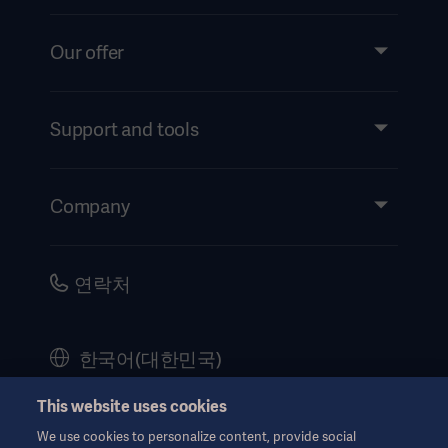
Our offer
Products and Solutions
Services
Support and tools
Insights
Events
Company
Instructions For Use/Patient Information
Investors
Security
Careers
연락처
Corporate Governance
History
한국어(대한민국)
Legal Information
This website uses cookies
Website Privacy Policy
© Copyright 2026 Getinge AB
We use cookies to personalize content, provide social
Website use disclaimer