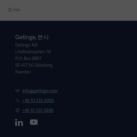
30 min
Getinge, 본사
Getinge AB
Lindholmspiren 7A
P.O. Box 8861
SE-417 56 Göteborg
Sweden
info@getinge.com
+46 10 335 0000
+46 10 335 5640