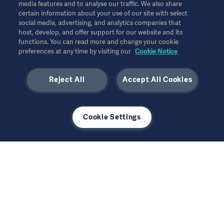
media features and to analyse our traffic. We also share
certain information about your use of our site with select
Cookie Notice
social media, advertising, and analytics companies that
모든 지적 재산권을 포함한 모든 권리는 유보됩니다.
host, develop, and offer support for our website and its
Data Subject Request Form
functions. You can read more and change your cookie
3월 2024
preferences at any time by visiting our
Cookie Notice
Reject All
Accept All Cookies
사용된 모든 이미지는 설명의 목적으로만 사용되었으며 제품 또는
Cookie Settings
사용을 정확하게 나타내지 않을 수 있습니다.