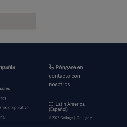
pañia
Póngase en
contacto con
nosotros
rsores
eras
Latin America
erno corporativo
(Español)
ria
© 2026 Getinge │ Getinge y
mación legal