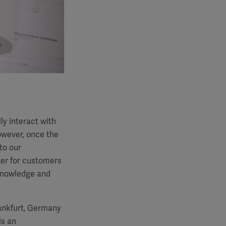
y interact with
owever, once the
to our
ter for customers
 knowledge and
ankfurt, Germany
is an