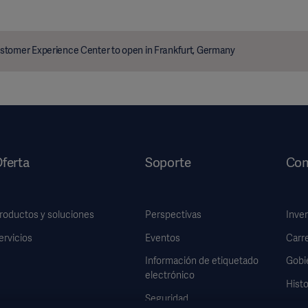
stomer Experience Center to open in Frankfurt, Germany
ferta
Soporte
Com
roductos y soluciones
Perspectivas
Inve
ervicios
Eventos
Carr
Información de etiquetado
Gobi
electrónico
Histo
Seguridad
Infor