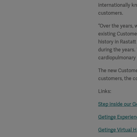
internationally 
customers.
“Over the years, 
existing Customer
history in Rasta
during the years.
cardiopulmonary 
The new Customer 
customers, the co
Links:
Step inside our 
Getinge Experien
Getinge Virtual H