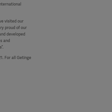
nternational
e visited our
ry proud of our
 and developed
es and
”.
. For all Getinge