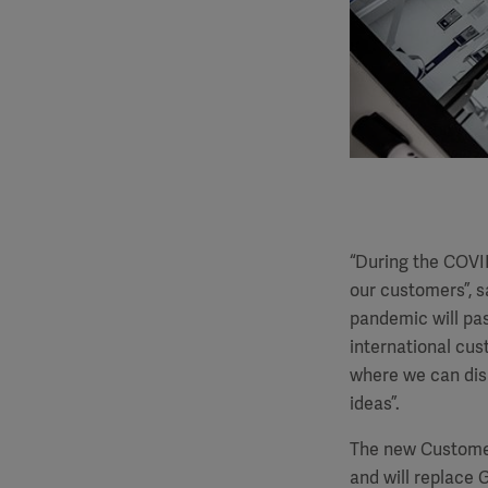
“During the COVI
our customers”, s
pandemic will pas
international cu
where we can dis
ideas”.
The new Customer
and will replace 