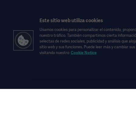
+46 10 335 5640
Este sitio web utiliza cookies
Usamos cookies para personalizar el contenido, proporci
nuestro tráfico. También compartimos cierta informació
selectas de redes sociales, publicidad y análisis que alo
sitio web y sus funciones. Puede leer más y cambiar su
visitando nuestro
Cookie Notice
Esta información está dirigida exclusivamente a profesionales de l
de las instrucciones de uso, manual de servicio o consejo médico.
Getinge no se responsabiliza de ninguna acción u omisión de ningun
Cualquier terapia, solución o producto mencionado podría no estar d
Esta información está dirigida a una audiencia internacional fuera d
Los puntos de vista, opiniones y afirmaciones expresados son estr