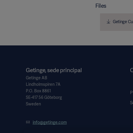
Files
Getinge Cu
Getinge, sede principal
O
Getinge AB
Lindholmspiren 7A
P.O. Box 8861
P
SE-417 56 Göteborg
S
Sweden
info@getinge.com
+46 10 335 0000