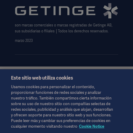
Exención de responsabilidad de uso del sitio web
Aviso sobre las cookies
son marcas comerciales o marcas registradas de Getinge AB,
Formulario de solicitud de datos
sus subsidiarias o filiales │Todos los derechos reservados.
marzo 2023
Este sitio web utiliza cookies
Esta información está dirigida exclusivamente a profesionales
de la salud u otras audiencias profesionales y son sólo para
Usamos cookies para personalizar el contenido,
fines informativos, no es exhaustiva y por lo tanto no debe ser
proporcionar funciones de redes sociales y analizar
invocado como un reemplazo de las instrucciones de uso,
nuestro tráfico. También compartimos cierta información
manual de servicio o consejo médico.
sobre su uso de nuestro sitio con compañías selectas de
Getinge no se responsabiliza de ninguna acción u omisión de
redes sociales, publicidad y análisis que alojan, desarrollan
ninguna parte basada en este material, y la confianza depositada
y ofrecen soporte para nuestro sitio web y sus funciones.
en él es responsabilidad exclusiva del usuario.
Puede leer más y cambiar sus preferencias de cookies en
Cualquier terapia, solución o producto mencionado podría no
cualquier momento visitando nuestro
Cookie Notice
estar disponible o permitido en su país. La información no