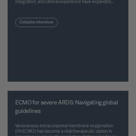
integration, and clinical experience have expanded
where and how ECMO can be used — changing its role
from a highly specialized stationary intervention into a
widely applicable form of life-sustaining support in
Cuidados intensivos
modern critical care.
ECMO for severe ARDS: Navigating global
guidelines
Venovenous extracorporeal membrane oxygenation
(VV-ECMO) has become a vital therapeutic option in