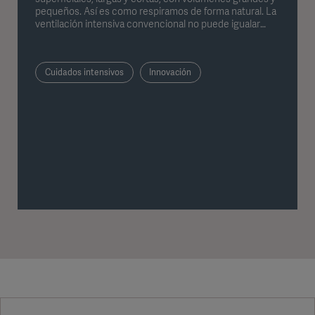
pequeños. Así es como respiramos de forma natural. La
ventilación intensiva convencional no puede igualar
esto. Con el método de ventilación NAVA pionero de
Getinge, los pacientes pueden controlar su propia
ventilación utilizando sus nervios, lo que les permite
Cuidados intensivos
Innovación
respirar de la forma que más les conviene.