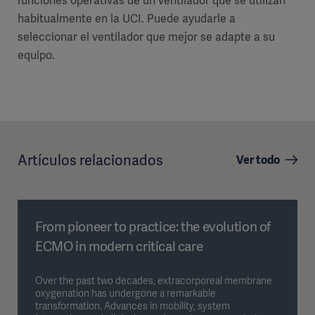
funciones operativas de un ventilador que se utilizan
habitualmente en la UCI. Puede ayudarle a
seleccionar el ventilador que mejor se adapte a su
equipo.
Artículos relacionados
Ver todo
From pioneer to practice: the evolution of
ECMO in modern critical care
Over the past two decades, extracorporeal membrane
oxygenation has undergone a remarkable
transformation. Advances in mobility, system