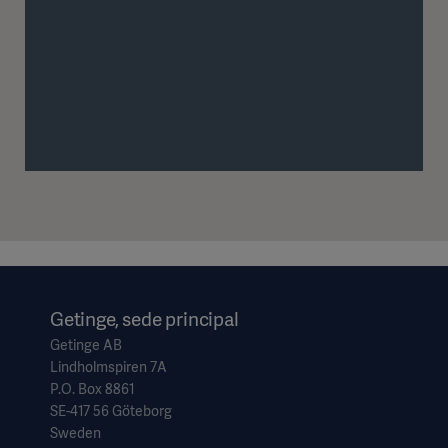
Getinge, sede principal
Getinge AB
Lindholmspiren 7A
P.O. Box 8861
SE-417 56 Göteborg
Sweden