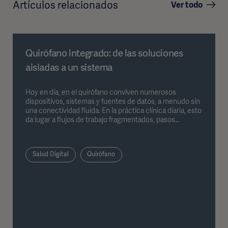
Artículos relacionados
Ver todo
Quirófano integrado: de las soluciones
aisladas a un sistema
Hoy en día, en el quirófano conviven numerosos
dispositivos, sistemas y fuentes de datos, a menudo sin
una conectividad fluida. En la práctica clínica diaria, esto
da lugar a flujos de trabajo fragmentados, pasos
intermedios manuales y un mayor esfuerzo de
coordinación. Los sistemas integrados para quirófano
abordan precisamente este problema al reunir
Salud Digital
Quirófano
dispositivos, datos y procesos dentro de una estructura
unificada. En el siguiente artículo se describe cómo
esto repercute en la práctica diaria del quirófano.