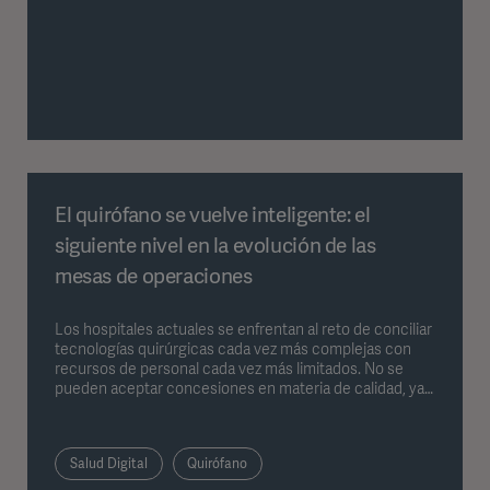
El quirófano se vuelve inteligente: el
siguiente nivel en la evolución de las
mesas de operaciones
Los hospitales actuales se enfrentan al reto de conciliar
tecnologías quirúrgicas cada vez más complejas con
recursos de personal cada vez más limitados. No se
pueden aceptar concesiones en materia de calidad, ya
que, al fin y al cabo, está en juego la salud de los
pacientes. Una solución consiste en delegar
determinadas tareas en tecnologías fiables e
Salud Digital
Quirófano
inteligentes que puedan ayudar a aliviar la carga del
personal clínico.