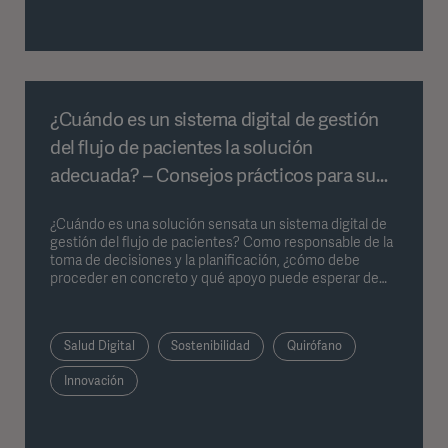
¿Cuándo es un sistema digital de gestión
del flujo de pacientes la solución
adecuada? – Consejos prácticos para su
implementación
¿Cuándo es una solución sensata un sistema digital de
gestión del flujo de pacientes? Como responsable de la
toma de decisiones y la planificación, ¿cómo debe
proceder en concreto y qué apoyo puede esperar de
proveedores como Getinge? Christian Cordes, director
de ventas de productos para soluciones informáticas
hospitalarias en Getinge, ofrece información y consejos
Salud Digital
Sostenibilidad
Quirófano
prácticos sobre cómo abordar esta cuestión.
Innovación