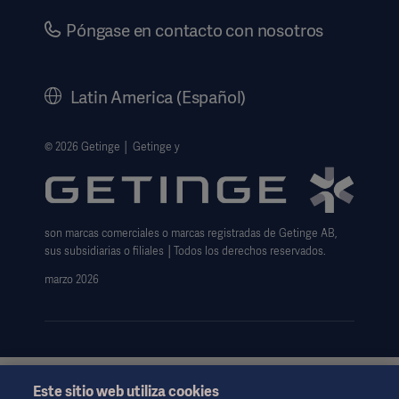
Seguridad
Carreras
Póngase en contacto con nosotros
Gobierno corporativo
Historia
Latin America (Español)
Información legal
Política de privacidad del sitio web
© 2026 Getinge │ Getinge y
Exención de responsabilidad de uso del sitio web
Aviso sobre las cookies
son marcas comerciales o marcas registradas de Getinge AB,
Formulario de solicitud de datos
sus subsidiarias o filiales │Todos los derechos reservados.
marzo 2026
Este sitio web utiliza cookies
Esta información está dirigida exclusivamente a profesionales