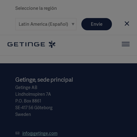
Seleccione la región
Envíe
Getinge, sede principal
Getinge AB
Lindholmspiren 7A
P.O. Box 8861
SE-417 56 Göteborg
Sweden
info@getinge.com