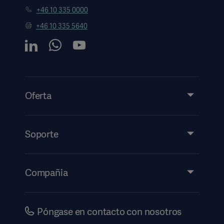
+46 10 335 0000
+46 10 335 5640
Oferta
Productos y soluciones
Servicios
Soporte
Perspectivas
Eventos
Compañia
Información de etiquetado electrónico
Inversores
Seguridad
Carreras
Póngase en contacto con nosotros
Gobierno corporativo