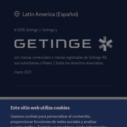
Historia
Latin America (Español)
Información legal
Política de privacidad del sitio web
© 2026 Getinge │ Getinge y
Exención de responsabilidad de uso del sitio web
Aviso sobre las cookies
son marcas comerciales o marcas registradas de Getinge AB,
Formulario de solicitud de datos
sus subsidiarias o filiales │Todos los derechos reservados.
marzo 2023
Este sitio web utiliza cookies
Esta información está dirigida exclusivamente a profesionales
de la salud u otras audiencias profesionales y son sólo para
Usamos cookies para personalizar el contenido,
fines informativos, no es exhaustiva y por lo tanto no debe ser
proporcionar funciones de redes sociales y analizar
invocado como un reemplazo de las instrucciones de uso,