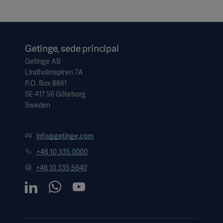
Getinge, sede principal
Getinge AB
Lindholmspiren 7A
P.O. Box 8861
SE-417 56 Göteborg
Sweden
info@getinge.com
+46 10 335 0000
+46 10 335 5640