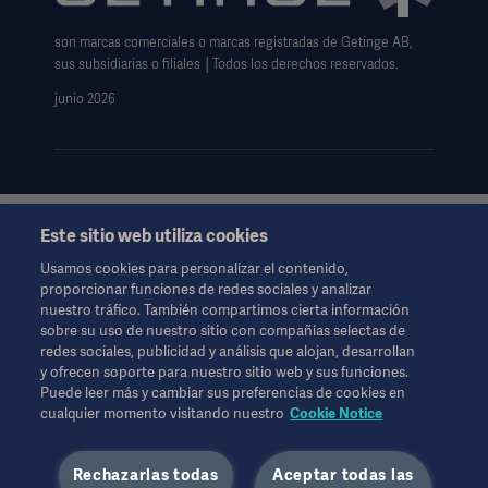
Aviso sobre las cookies
son marcas comerciales o marcas registradas de Getinge AB,
Formulario de solicitud de datos
sus subsidiarias o filiales │Todos los derechos reservados.
junio 2026
Este sitio web utiliza cookies
Esta información está dirigida exclusivamente a profesionales
de la salud u otras audiencias profesionales y son sólo para
Usamos cookies para personalizar el contenido,
fines informativos, no es exhaustiva y por lo tanto no debe ser
proporcionar funciones de redes sociales y analizar
invocado como un reemplazo de las instrucciones de uso,
nuestro tráfico. También compartimos cierta información
manual de servicio o consejo médico.
sobre su uso de nuestro sitio con compañías selectas de
Getinge no se responsabiliza de ninguna acción u omisión de
redes sociales, publicidad y análisis que alojan, desarrollan
ninguna parte basada en este material, y la confianza depositada
y ofrecen soporte para nuestro sitio web y sus funciones.
en él es responsabilidad exclusiva del usuario.
Puede leer más y cambiar sus preferencias de cookies en
Cualquier terapia, solución o producto mencionado podría no
cualquier momento visitando nuestro
Cookie Notice
estar disponible o permitido en su país. La información no
puede copiarse ni utilizarse, total o parcialmente, sin el permiso
Rechazarlas todas
Aceptar todas las
por escrito de Getinge.