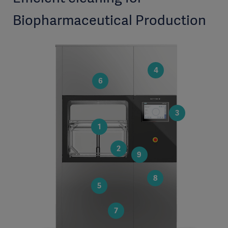
Biopharmaceutical Production
4
6
3
1
2
9
8
5
7