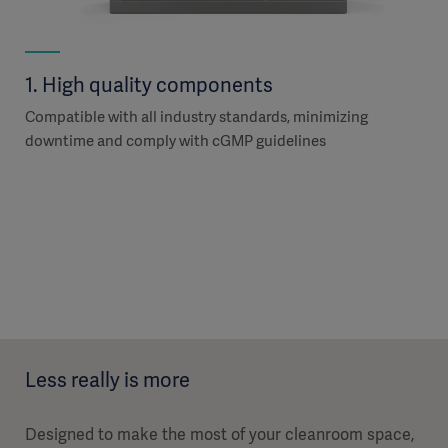
t
1. High quality components
2.
Compatible with all industry standards, minimizing
Des
downtime and comply with cGMP guidelines
dur
l
as 
The
to
for
Less really is more
Designed to make the most of your cleanroom space,