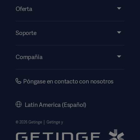
Oferta
Productos y soluciones
Servicios
Soporte
Perspectivas
Eventos
Compañia
Información de etiquetado electrónico
Inversores
Seguridad
Carreras
Póngase en contacto con nosotros
Gobierno corporativo
Historia
Latin America (Español)
Información legal
Política de privacidad del sitio web
© 2026 Getinge │ Getinge y
Exención de responsabilidad de uso del sitio web