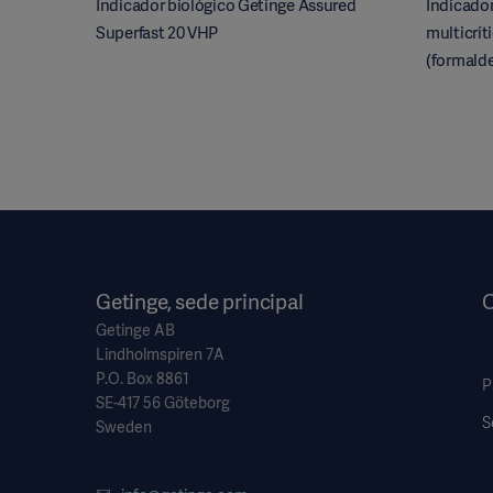
Indicador biológico Getinge Assured
Indicador
Superfast 20 VHP
multicrít
(formald
Getinge, sede principal
O
Getinge AB
Lindholmspiren 7A
P.O. Box 8861
P
SE-417 56 Göteborg
S
Sweden