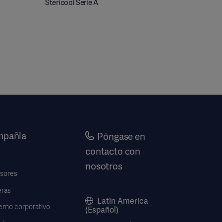
Stericool Serie A
pañia
Póngase en
contacto con
nosotros
rsores
eras
Latin America
erno corporativo
(Español)