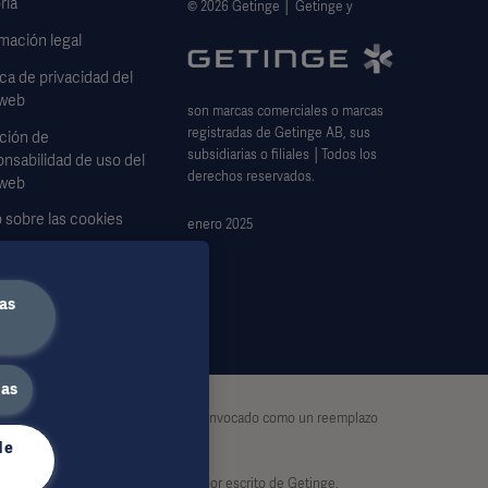
ria
© 2026 Getinge │ Getinge y
mación legal
ica de privacidad del
 web
son marcas comerciales o marcas
registradas de Getinge AB, sus
ción de
subsidiarias o filiales │Todos los
nsabilidad de uso del
derechos reservados.
 web
 sobre las cookies
enero 2025
lario de solicitud de
s
as
das
exhaustiva y por lo tanto no debe ser invocado como un reemplazo
de
d exclusiva del usuario.
otal o parcialmente, sin el permiso por escrito de Getinge.