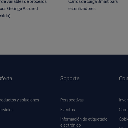
 de variables de procesos
Carros de carga Smart para
icos Getinge Assured
esterilizadores
ehído)
ferta
Soporte
Com
roductos y soluciones
Perspectivas
Inve
ervicios
Eventos
Carr
Información de etiquetado
Gobi
electrónico