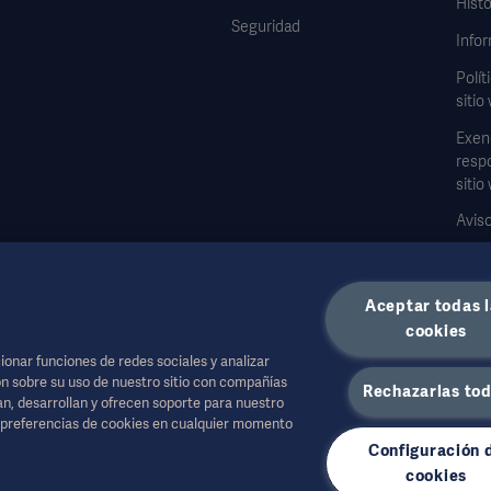
Histo
Seguridad
Infor
Polít
sitio
Exen
respo
sitio
Aviso
Formu
dato
Aceptar todas l
cookies
onar funciones de redes sociales y analizar
n sobre su uso de nuestro sitio con compañías
Rechazarlas to
jan, desarrollan y ofrecen soporte para nuestro
a salud u otras audiencias profesionales y son sólo para fines informativos, no es 
s preferencias de cookies en cualquier momento
Configuración 
a parte basada en este material, y la confianza depositada en él es responsabilida
cookies
isponible o permitido en su país. La información no puede copiarse ni utilizarse, t