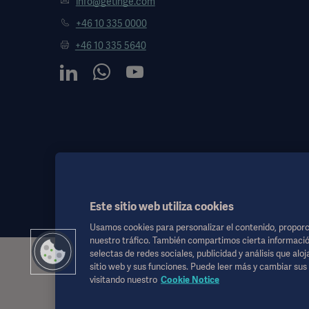
info@getinge.com
+46 10 335 0000
+46 10 335 5640
Este sitio web utiliza cookies
Usamos cookies para personalizar el contenido, proporci
nuestro tráfico. También compartimos cierta informació
selectas de redes sociales, publicidad y análisis que alo
Esta información está dirigida exclusivamente a profesionales de l
sitio web y sus funciones. Puede leer más y cambiar su
de las instrucciones de uso, manual de servicio o consejo médico.
visitando nuestro
Cookie Notice
Getinge no se responsabiliza de ninguna acción u omisión de ningun
Cualquier terapia, solución o producto mencionado podría no estar d