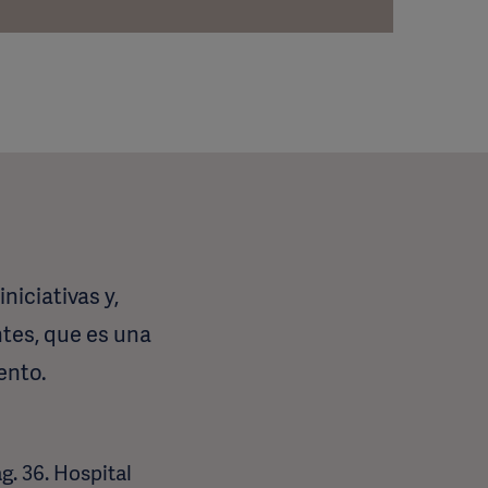
iciativas y,
ntes, que es una
ento.