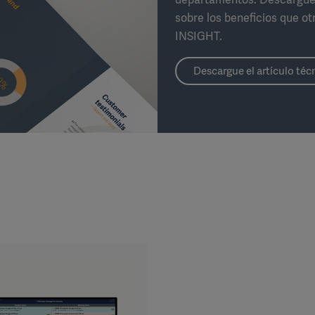
sobre los beneficios que o
INSIGHT.
Descargue el artículo té