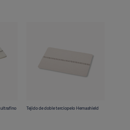
ultrafino
Tejido de doble terciopelo Hemashield