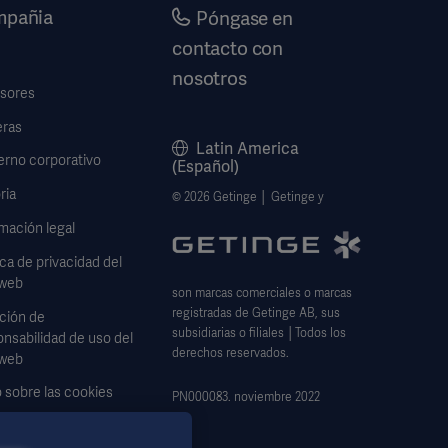
pañia
Póngase en
contacto con
nosotros
rsores
eras
Latin America
erno corporativo
(Español)
ria
© 2026 Getinge │ Getinge y
mación legal
ica de privacidad del
 web
son marcas comerciales o marcas
registradas de Getinge AB, sus
ción de
subsidiarias o filiales │Todos los
nsabilidad de uso del
derechos reservados.
 web
 sobre las cookies
PN000083. noviembre 2022
lario de solicitud de
s