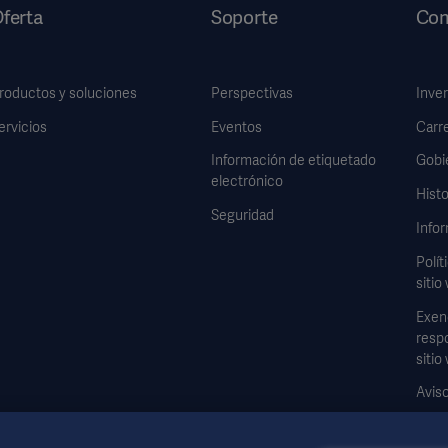
ferta
Soporte
Com
roductos y soluciones
Perspectivas
Inve
ervicios
Eventos
Carr
Información de etiquetado
Gobi
electrónico
Histo
Seguridad
Infor
Polít
sitio
Exen
respo
sitio
Aviso
Formu
dato