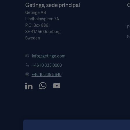
Getinge, sede principal
O
Getinge AB
Lindholmspiren 7A
P.O. Box 8861
P
SE-417 56 Göteborg
S
Sweden
info@getinge.com
+46 10 335 0000
+46 10 335 5640