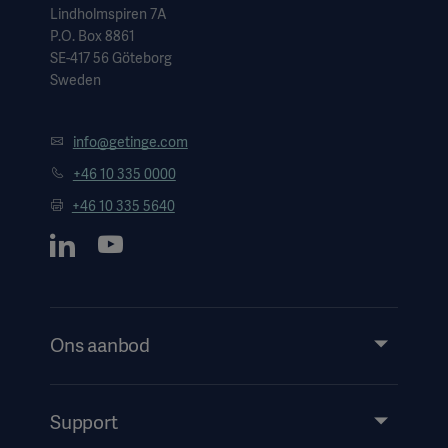
Lindholmspiren 7A
P.O. Box 8861
SE-417 56 Göteborg
Sweden
info@getinge.com
+46 10 335 0000
+46 10 335 5640
Ons aanbod
Products and Solutions
Services
Support