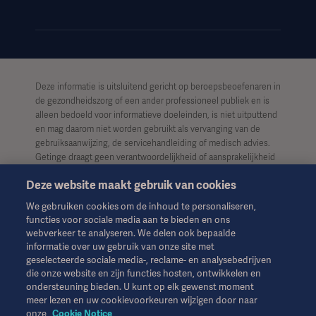
Deze informatie is uitsluitend gericht op beroepsbeoefenaren in
de gezondheidszorg of een ander professioneel publiek en is
alleen bedoeld voor informatieve doeleinden, is niet uitputtend
en mag daarom niet worden gebruikt als vervanging van de
gebruiksaanwijzing, de servicehandleiding of medisch advies.
Getinge draagt geen verantwoordelijkheid of aansprakelijkheid
voor enig handelen of nalaten van welke partij dan ook op basis
Deze website maakt gebruik van cookies
van dit materiaal, en vertrouwen is uitsluitend voor risico van de
gebruiker.
We gebruiken cookies om de inhoud te personaliseren,
functies voor sociale media aan te bieden en ons
Het is mogelijk dat een genoemde therapie, oplossing of
webverkeer te analyseren. We delen ook bepaalde
product niet beschikbaar of toegestaan is in uw land. Informatie
informatie over uw gebruik van onze site met
mag niet geheel of gedeeltelijk worden gekopieerd of gebruikt
geselecteerde sociale media-, reclame- en analysebedrijven
zonder schriftelijke toestemming van Getinge.
die onze website en zijn functies hosten, ontwikkelen en
ondersteuning bieden. U kunt op elk gewenst moment
Deze informatie is bedoeld voor een internationaal publiek
meer lezen en uw cookievoorkeuren wijzigen door naar
buiten de VS.
onze
Cookie Notice