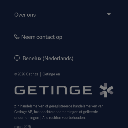
Insights
Evenementen
Over ons
Instructions For Use/Patient Information
Investeerders
Security
Carrière
Neem contact op
Corporate Governance
Geschiedenis
Benelux (Nederlands)
Juridische informatie
Privacyverklaring website
© 2026 Getinge │ Getinge en
Cookieverklaring
Aanvraagformulier voor betrokkenen
zijn handelsmerken of geregistreerde handelsmerken van
Getinge AB, haar dochterondernemingen of gelieerde
ondernemingen │Alle rechten voorbehouden.
maart 2025