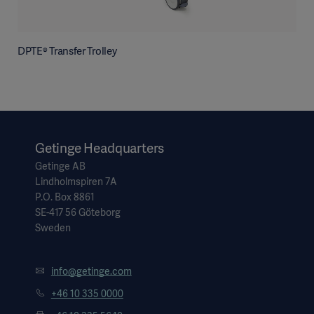
DPTE® Transfer Trolley
Getinge Headquarters
Getinge AB
Lindholmspiren 7A
P.O. Box 8861
SE-417 56 Göteborg
Sweden
info@getinge.com
+46 10 335 0000