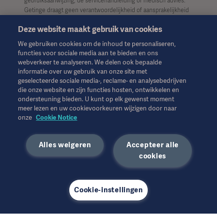
gebruiksaanwijzing, de servicehandleiding of medisch advies.
Getinge draagt geen verantwoordelijkheid of aansprakelijkheid
voor enig handelen of nalaten van welke partij dan ook op basis
Deze website maakt gebruik van cookies
van dit materiaal, en vertrouwen is uitsluitend voor risico van de
gebruiker.
We gebruiken cookies om de inhoud te personaliseren,
functies voor sociale media aan te bieden en ons
Het is mogelijk dat een genoemde therapie, oplossing of
webverkeer te analyseren. We delen ook bepaalde
product niet beschikbaar of toegestaan is in uw land. Informatie
informatie over uw gebruik van onze site met
mag niet geheel of gedeeltelijk worden gekopieerd of gebruikt
geselecteerde sociale media-, reclame- en analysebedrijven
zonder schriftelijke toestemming van Getinge.
die onze website en zijn functies hosten, ontwikkelen en
ondersteuning bieden. U kunt op elk gewenst moment
Deze informatie is bedoeld voor een internationaal publiek
meer lezen en uw cookievoorkeuren wijzigen door naar
buiten de VS.
onze
Cookie Notice
De weergegeven standpunten, meningen en beweringen zijn
Alles weigeren
Accepteer alle
uitsluitend die van de geïnterviewden en weerspiegelen of
vertegenwoordigen niet noodzakelijkerwijs de standpunten van
cookies
Getinge.
Cookie-instellingen