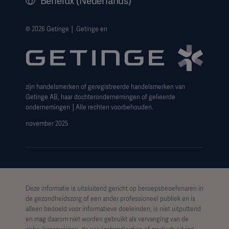
Benelux (Nederlands)
Juridische informatie
Privacyverklaring website
© 2026 Getinge │ Getinge en
Cookieverklaring
Aanvraagformulier voor betrokkenen
zijn handelsmerken of geregistreerde handelsmerken van
Getinge AB, haar dochterondernemingen of gelieerde
ondernemingen │Alle rechten voorbehouden.
november 2025
Deze informatie is uitsluitend gericht op beroepsbeoefenaren in
de gezondheidszorg of een ander professioneel publiek en is
alleen bedoeld voor informatieve doeleinden, is niet uitputtend
en mag daarom niet worden gebruikt als vervanging van de