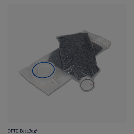
DPTE-BetaBag®