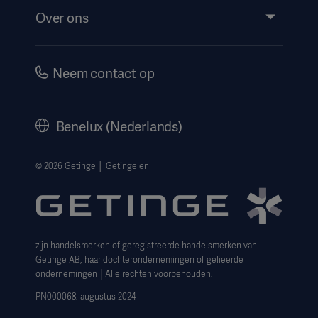
Evenementen
Over ons
Instructions For Use/Patient Information
Investeerders
Security
Carrière
Neem contact op
Corporate Governance
Geschiedenis
Benelux (Nederlands)
Juridische informatie
Privacyverklaring website
© 2026 Getinge │ Getinge en
Cookieverklaring
Aanvraagformulier voor betrokkenen
zijn handelsmerken of geregistreerde handelsmerken van
Getinge AB, haar dochterondernemingen of gelieerde
ondernemingen │Alle rechten voorbehouden.
PN000068. augustus 2024