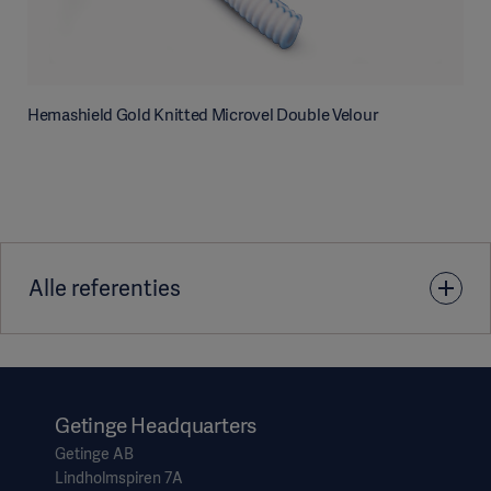
Hemashield Gold Knitted Microvel Double Velour
Alle referenties
1. data on file
Getinge Headquarters
Getinge AB
Lindholmspiren 7A