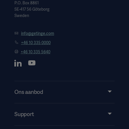
P.O. Box 8861
SE-417 56 Göteborg
Sweden
info@getinge.com
+46 10 335 0000
+46 10 335 5640
Ons aanbod
Products and Solutions
Services
Support
Insights