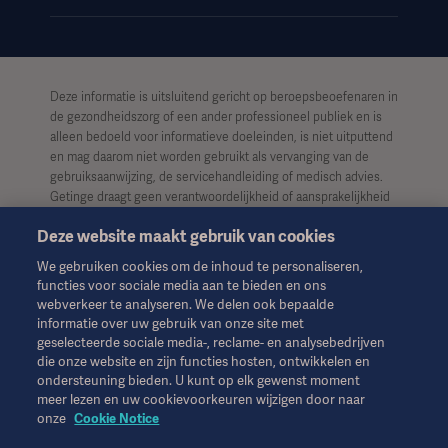
Deze informatie is uitsluitend gericht op beroepsbeoefenaren in
de gezondheidszorg of een ander professioneel publiek en is
alleen bedoeld voor informatieve doeleinden, is niet uitputtend
en mag daarom niet worden gebruikt als vervanging van de
gebruiksaanwijzing, de servicehandleiding of medisch advies.
Getinge draagt geen verantwoordelijkheid of aansprakelijkheid
voor enig handelen of nalaten van welke partij dan ook op basis
Deze website maakt gebruik van cookies
van dit materiaal, en vertrouwen is uitsluitend voor risico van de
gebruiker.
We gebruiken cookies om de inhoud te personaliseren,
functies voor sociale media aan te bieden en ons
Het is mogelijk dat een genoemde therapie, oplossing of
webverkeer te analyseren. We delen ook bepaalde
product niet beschikbaar of toegestaan is in uw land. Informatie
informatie over uw gebruik van onze site met
mag niet geheel of gedeeltelijk worden gekopieerd of gebruikt
geselecteerde sociale media-, reclame- en analysebedrijven
zonder schriftelijke toestemming van Getinge.
die onze website en zijn functies hosten, ontwikkelen en
ondersteuning bieden. U kunt op elk gewenst moment
Deze informatie is bedoeld voor een internationaal publiek
meer lezen en uw cookievoorkeuren wijzigen door naar
buiten de VS.
onze
Cookie Notice