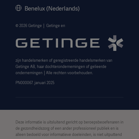
Geschiedenis
Benelux (Nederlands)
Juridische informatie
Privacyverklaring website
© 2026 Getinge │ Getinge en
Cookieverklaring
Aanvraagformulier voor betrokkenen
zijn handelsmerken of geregistreerde handelsmerken van
Getinge AB, haar dochterondernemingen of gelieerde
ondernemingen │Alle rechten voorbehouden.
PN000067. januari 2025
Deze informatie is uitsluitend gericht op beroepsbeoefenaren in
de gezondheidszorg of een ander professioneel publiek en is
alleen bedoeld voor informatieve doeleinden, is niet uitputtend