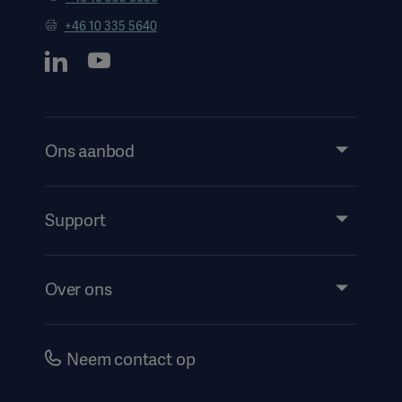
+46 10 335 5640
Ons aanbod
Products and Solutions
Services
Support
Insights
Evenementen
Over ons
Instructions For Use/Patient Information
Investeerders
Security
Carrière
Neem contact op
Corporate Governance