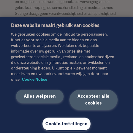
en mag daarom niet worden gebruikt als vervanging van de
gebruiksaanwijzing, de servicehandleiding of medisch advies.
Getinge draagt geen verantwoordelijkheid of aansprakelijkheid
voor enig handelen of nalaten van welke partij dan ook op basis
Deze website maakt gebruik van cookies
van dit materiaal, en vertrouwen is uitsluitend voor risico van de
gebruiker.
We gebruiken cookies om de inhoud te personaliseren,
functies voor sociale media aan te bieden en ons
Het is mogelijk dat een genoemde therapie, oplossing of
webverkeer te analyseren. We delen ook bepaalde
product niet beschikbaar of toegestaan is in uw land. Informatie
informatie over uw gebruik van onze site met
mag niet geheel of gedeeltelijk worden gekopieerd of gebruikt
geselecteerde sociale media-, reclame- en analysebedrijven
zonder schriftelijke toestemming van Getinge.
die onze website en zijn functies hosten, ontwikkelen en
ondersteuning bieden. U kunt op elk gewenst moment
Deze informatie is bedoeld voor een internationaal publiek
meer lezen en uw cookievoorkeuren wijzigen door naar
buiten de VS.
onze
Cookie Notice
De weergegeven standpunten, meningen en beweringen zijn
Alles weigeren
Accepteer alle
uitsluitend die van de geïnterviewden en weerspiegelen of
cookies
vertegenwoordigen niet noodzakelijkerwijs de standpunten van
Getinge.
Cookie-instellingen