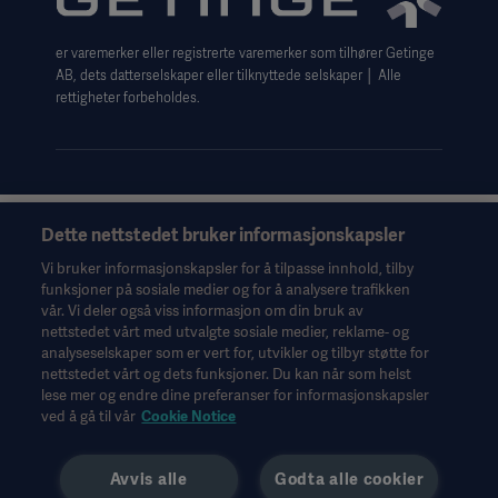
Cookie Notice
er varemerker eller registrerte varemerker som tilhører Getinge
Data Subject Request Form
AB, dets datterselskaper eller tilknyttede selskaper │ Alle
rettigheter forbeholdes.
Dette nettstedet bruker informasjonskapsler
Denne informasjonen er utelukkende ment for helsepersonell
eller andre fagpersoner og er bare til orientering. Den er ikke
Vi bruker informasjonskapsler for å tilpasse innhold, tilby
uttømmende og erstatter derfor ikke bruksanvisningen,
funksjoner på sosiale medier og for å analysere trafikken
servicehåndboken eller medisinsk rådgivning. Getinge er ikke
vår. Vi deler også viss informasjon om din bruk av
ansvarlig for det andre parter gjør eller ikke gjør på bakgrunn av
nettstedet vårt med utvalgte sosiale medier, reklame- og
dette materialet, og brukeren bærer risikoen for sin bruk av
analyseselskaper som er vert for, utvikler og tilbyr støtte for
materialet.
nettstedet vårt og dets funksjoner. Du kan når som helst
lese mer og endre dine preferanser for informasjonskapsler
Det er ikke sikkert behandlinger, løsninger eller produkter som
ved å gå til vår
Cookie Notice
nevnes i materialet, er tilgjengelige eller tillatt i det landet hvor
du bor. Informasjonen kan verken helt eller delvis kopieres eller
brukes uten skriftlig tillatelse fra Getinge.
Avvis alle
Godta alle cookier
Denne informasjonen er ment for et internasjonalt publikum