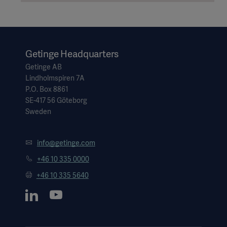
Getinge Headquarters
Getinge AB
Lindholmspiren 7A
P.O. Box 8861
SE-417 56 Göteborg
Sweden
info@getinge.com
+46 10 335 0000
+46 10 335 5640