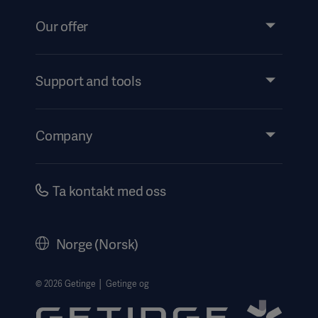
Our offer
Products and Solutions
Services
Support and tools
Insights
Events
Company
Instructions For Use/Patient Information
Investors
Security
Careers
Ta kontakt med oss
Corporate Governance
Legal Information
Norge (Norsk)
The Norwegian transparency act 2026 statement
Website Privacy Policy
© 2026 Getinge │ Getinge og
Website use disclaimer