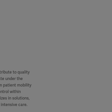
ibute to quality
ate under the
 patient mobility
trol within
zes in solutions,
 intensive care.