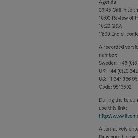
Agenda
09:45 Call in to 
10:00 Review of t
10:20 Q&A
11:00 End of con
A recorded versio
number:
Sweden:
+46 (0)8
UK:
+44 (0)20 34
US:
+1 347 366 9
Code: 9813592
During the teleph
use this link:
http://www.live
Alternatively ent
Password below: