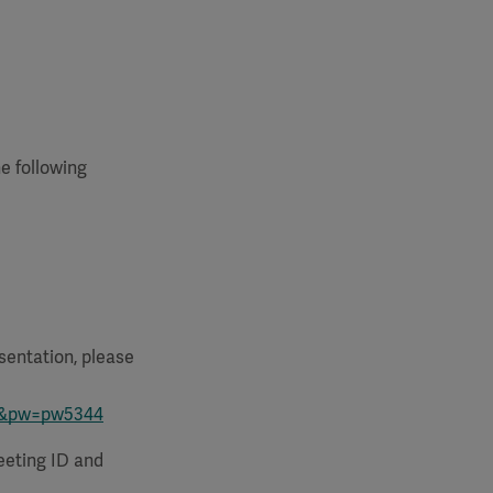
e following
sentation, please
nd&pw=pw5344
eeting ID and