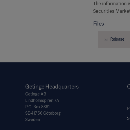
The information 
Securities Market
Files
Release
Getinge Headquarters
O
Getinge AB
Lindholmspiren 7A
P.O. Box 8861
P
SE-417 56 Göteborg
S
Sweden