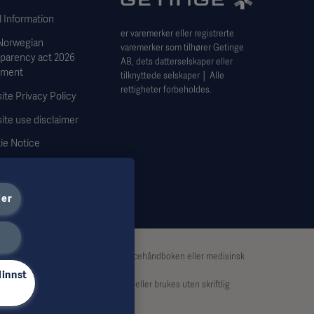
 Information
er varemerker eller registrerte
Norwegian
varemerker som tilhører Getinge
sparency act 2026
AB, dets datterselskaper eller
ement
tilknyttede selskaper │ Alle
rettigheter forbeholdes.
te Privacy Policy
ite use disclaimer
ie Notice
 Subject Request Form
ier
 derfor ikke bruksanvisningen, servicehåndboken eller medisinsk
 materialet.
linnst
an verken helt eller delvis kopieres eller brukes uten skriftlig