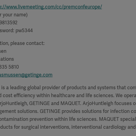
p://www.livemeeting.com/cc/premconfeurope/
r your name)
 9813592
sword: pw5344
ion, please contact:
sen
ations
 335 5810
.rasmussen@getinge.com
a leading global provider of products and systems that contr
cost efficiency within healthcare and life sciences. We oper
ArjoHuntleigh, GETINGE and MAQUET. ArjoHuntleigh focuses on
ment solutions. GETINGE provides solutions for infection con
ntamination prevention within life sciences. MAQUET speciali
ducts for surgical interventions, interventional cardiology and