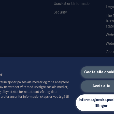
Use/Patient Information
Legal
Security
The 
tran
stat
Websi
Webs
Cook
Data
Godta alle cook
er
by funksjoner på sosiale medier og for å analysere
Avvis alle
 av nettstedet vårt med utvalgte sosiale medier,
 tilbyr støtte for nettstedet vårt og dets
andre fagpersoner og er bare til orientering. Den er ikke uttømmende og erstatter
preferanser for informasjonskapsler ved å gå til
 ikke gjør på bakgrunn av dette materialet, og brukeren bærer risikoen for sin bruk av
Informasjonskapse
 i materialet, er tilgjengelige eller tillatt i det landet hvor du bor. Informasjonen k
illinger
or USA.