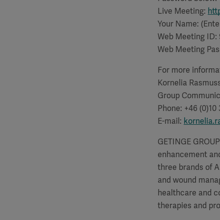
Live Meeting:
htt
Your Name: (Ente
Web Meeting ID:
Web Meeting Pas
For more informat
Kornelia Rasmus
Group Communic
Phone: +46 (0)10
E-mail:
kornelia
GETINGE GROUP is 
enhancement and 
three brands of 
and wound manage
healthcare and co
therapies and pro