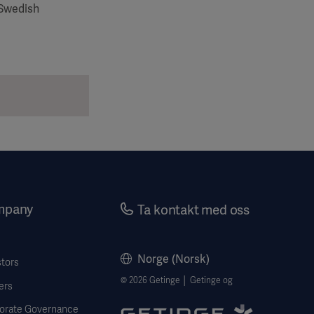
 Swedish
mpany
Ta kontakt med oss
Norge (Norsk)
stors
© 2026 Getinge │ Getinge og
ers
orate Governance