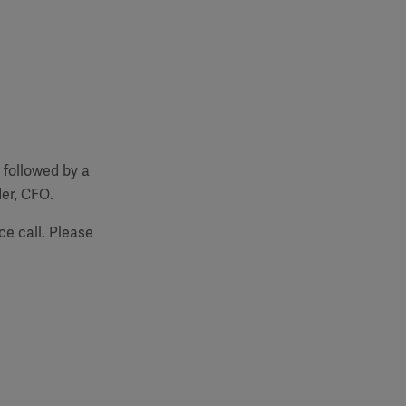
, followed by a
er, CFO.
ce call. Please