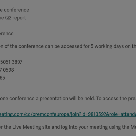
the conference
he Q2 report
ference
n of the conference can be accessed for 5 working days on th
 5051 3897
27 0598
565
one conference a presentation will be held. To access the pre
meeting.com/cc/premconfeurope/join?id=9813592&role=atte
er the Live Meeting site and log into your meeting using the M