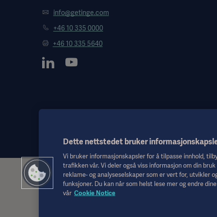
info@getinge.com
+46 10 335 0000
+46 10 335 5640
Dette nettstedet bruker informasjonskapsl
Vi bruker informasjonskapsler for å tilpasse innhold, til
trafikken vår. Vi deler også viss informasjon om din bruk
reklame- og analyseselskaper som er vert for, utvikler og
Denne informasjonen er utelukkende ment for helsepersonell eller 
funksjoner. Du kan når som helst lese mer og endre dine 
rådgivning. Getinge er ikke ansvarlig for det andre parter gjør eller
vår
Cookie Notice
Det er ikke sikkert behandlinger, løsninger eller produkter som nevnes
tillatelse fra Getinge.
Denne informasjonen er ment for et internasjonalt publikum utenf