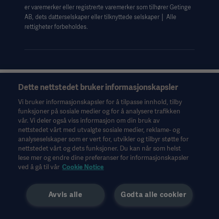
er varemerker eller registrerte varemerker som tilhører Getinge
Data Subject Request Form
AB, dets datterselskaper eller tilknyttede selskaper │ Alle
rettigheter forbeholdes.
Dette nettstedet bruker informasjonskapsler
Denne informasjonen er utelukkende ment for helsepersonell
eller andre fagpersoner og er bare til orientering. Den er ikke
Vi bruker informasjonskapsler for å tilpasse innhold, tilby
uttømmende og erstatter derfor ikke bruksanvisningen,
funksjoner på sosiale medier og for å analysere trafikken
servicehåndboken eller medisinsk rådgivning. Getinge er ikke
vår. Vi deler også viss informasjon om din bruk av
ansvarlig for det andre parter gjør eller ikke gjør på bakgrunn av
nettstedet vårt med utvalgte sosiale medier, reklame- og
dette materialet, og brukeren bærer risikoen for sin bruk av
analyseselskaper som er vert for, utvikler og tilbyr støtte for
materialet.
nettstedet vårt og dets funksjoner. Du kan når som helst
lese mer og endre dine preferanser for informasjonskapsler
Det er ikke sikkert behandlinger, løsninger eller produkter som
ved å gå til vår
Cookie Notice
nevnes i materialet, er tilgjengelige eller tillatt i det landet hvor
du bor. Informasjonen kan verken helt eller delvis kopieres eller
brukes uten skriftlig tillatelse fra Getinge.
Avvis alle
Godta alle cookier
Denne informasjonen er ment for et internasjonalt publikum
utenfor USA.
De synspunkter, meninger og påstander som kommer til uttrykk,