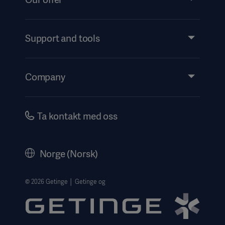
Products and Solutions
Services
Support and tools
Insights
Events
Company
Instructions For Use/Patient Information
Investors
Security
Careers
Ta kontakt med oss
Corporate Governance
Legal Information
Norge (Norsk)
The Norwegian transparency act 2026 statement
Website Privacy Policy
© 2026 Getinge │ Getinge og
Website use disclaimer
Cookie Notice