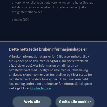
er varemerker eller registrerte varemerker som tilhører Getinge
Data Subject Request Form
AB, dets datterselskaper eller tilknyttede selskaper │ Alle
rettigheter forbeholdes.
oktober 2024
Dette nettstedet bruker informasjonskapsler
Denne informasjonen er utelukkende ment for helsepersonell
eller andre fagpersoner og er bare til orientering. Den er ikke
Vi bruker informasjonskapsler for å tilpasse innhold, tilby
uttømmende og erstatter derfor ikke bruksanvisningen,
funksjoner på sosiale medier og for å analysere trafikken
servicehåndboken eller medisinsk rådgivning. Getinge er ikke
vår. Vi deler også viss informasjon om din bruk av
ansvarlig for det andre parter gjør eller ikke gjør på bakgrunn av
nettstedet vårt med utvalgte sosiale medier, reklame- og
dette materialet, og brukeren bærer risikoen for sin bruk av
analyseselskaper som er vert for, utvikler og tilbyr støtte for
materialet.
nettstedet vårt og dets funksjoner. Du kan når som helst
Det er ikke sikkert behandlinger, løsninger eller produkter som
lese mer og endre dine preferanser for informasjonskapsler
ved å gå til vår
Cookie Notice
nevnes i materialet, er tilgjengelige eller tillatt i det landet hvor
du bor. Informasjonen kan verken helt eller delvis kopieres eller
brukes uten skriftlig tillatelse fra Getinge.
Avvis alle
Godta alle cookier
Denne informasjonen er ment for et internasjonalt publikum