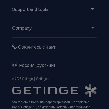
Services
Support and tools
Insights
Events
Company
Instructions For Use/Patient Information
Investors
Security
Careers
Свяжитесь с нами
Corporate Governance
History
Россия (русский)
Legal Information
Website Privacy Policy
© 2026 Getinge │ Getinge и -
Website use disclaimer
Cookie Notice
это торговые марки или зарегистрированные торговые
Data Subject Request Form
марки Getinge AB, ее дочерних компаний или филиалов