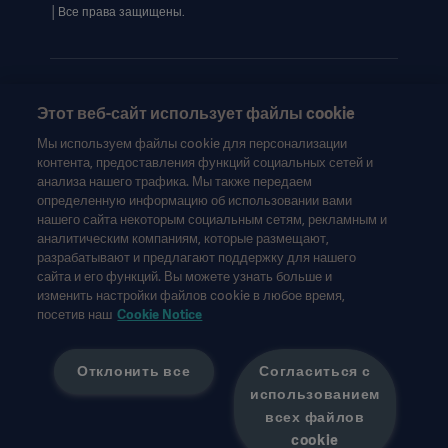
│Все права защищены.
Этот веб-сайт использует файлы cookie
Эта информация предназначена исключительно для
Мы используем файлы cookie для персонализации
медицинских работников или других профессиональных
контента, предоставления функций социальных сетей и
аудиторий и носит сугубо информационный характер, не
анализа нашего трафика. Мы также передаем
является исчерпывающей и поэтому не может
определенную информацию об использовании вами
нашего сайта некоторым социальным сетям, рекламным и
рассматриваться как замена инструкции по эксплуатации,
аналитическим компаниям, которые размещают,
руководства по техническому обслуживанию или
разрабатывают и предлагают поддержку для нашего
медицинской консультации. Getinge не несет
сайта и его функций. Вы можете узнать больше и
ответственности за любое действие или бездействие
изменить настройки файлов cookie в любое время,
любой стороны, основанное на этом материале, и
посетив наш
Cookie Notice
ответственность лежит исключительно на пользователе.
Любая упомянутая терапия, решение или продукт могут
быть недоступны или не разрешены в вашей стране.
Отклонить все
Согласиться с
Информация не может быть скопирована или использована
использованием
полностью или частично без письменного разрешения
всех файлов
Getinge.
cookie
Эта информация предназначена для международной