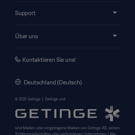
Services
Support
Instructions For Use/Patient Information
Über uns
Impressum
Investors
Kontaktieren Sie uns!
Karriere
Corporate Governance
Deutschland (Deutsch)
Geschichte
Rechtlicher Hinweis
© 2026 Getinge │ Getinge und
Getinge Datenschutzbereich
Haftungsausschluss Website-Nutzung
sind Marken oder eingetragene Marken von Getinge AB, seinen
Cookie-Hinweis
Tochtergesellschaften oder verbundenen Unternehmen │Alle