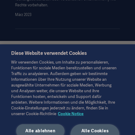
AGB
Rechte vorbehalten.
März 2023
Data Subject Request Form
Diese Website verwendet Cookies
Diese Informationen richten sich ausschließlich an
medizinisches Fachpersonal oder andere Fachkreise und
Wir verwenden Cookies, um Inhalte zu personalisieren,
dienen nur zu Informationszwecken, erheben keinen Anspruch
Funktionen für soziale Medien bereitzustellen und unseren
auf Vollständigkeit und sollten daher nicht als Ersatz für die
Traffic zu analysieren. Außerdem geben wir bestimmte
Gebrauchsanweisung, das Servicehandbuch oder
Informationen über Ihre Nutzung unserer Website an
medizinischen Rat herangezogen werden. Getinge trägt keine
ausgewählte Unternehmen für soziale Medien, Werbung
Verantwortung oder Haftung für Handlungen oder
und Analysen weiter, die unsere Website und ihre
Unterlassungen einer Partei, die auf diesem Material basiert und
Funktionen hosten, entwickeln und Support dafür
Risiken trägt ausschließlich der Benutzer.
anbieten. Weitere Informationen und die Möglichkeit, Ihre
Möglicherweise sind die genannten Therapien, Lösungen oder
Cookie-Einstellungen jederzeit zu ändern, finden Sie in
Produkte in Ihrem Land nicht verfügbar oder erlaubt. Ohne
unserer Cookie-Richtlinie
Cookie Notice
schriftliche Genehmigung von Getinge dürfen die
Informationen weder ganz noch teilweise kopiert oder
Alle ablehnen
Alle Cookies
verwendet werden.