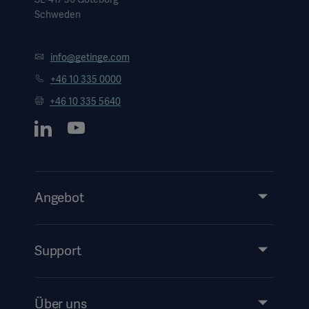
Schweden
info@getinge.com
+46 10 335 0000
+46 10 335 5640
Angebot
Produkte & Lösungen
Services
Support
Instructions For Use/Patient Information
Über uns