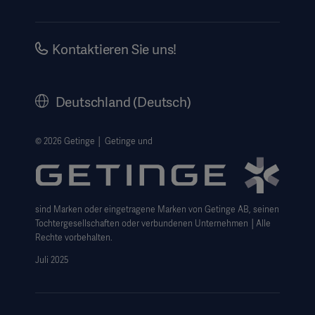
Impressum
Investors
Kontaktieren Sie uns!
Karriere
Corporate Governance
Deutschland (Deutsch)
Geschichte
Rechtlicher Hinweis
© 2026 Getinge │ Getinge und
Getinge Datenschutzbereich
Haftungsausschluss Website-Nutzung
sind Marken oder eingetragene Marken von Getinge AB, seinen
Cookie-Hinweis
Tochtergesellschaften oder verbundenen Unternehmen │Alle
AGB
Rechte vorbehalten.
Juli 2025
Data Subject Request Form