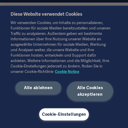
Diese Website verwendet Cookies
Diese Informationen richten sich ausschließlich an
medizinisches Fachpersonal oder andere Fachkreise und
Wir verwenden Cookies, um Inhalte zu personalisieren,
dienen nur zu Informationszwecken, erheben keinen Anspruch
Funktionen für soziale Medien bereitzustellen und unseren
auf Vollständigkeit und sollten daher nicht als Ersatz für die
Traffic zu analysieren. Außerdem geben wir bestimmte
Gebrauchsanweisung, das Servicehandbuch oder
Informationen über Ihre Nutzung unserer Website an
medizinischen Rat herangezogen werden. Getinge trägt keine
ausgewählte Unternehmen für soziale Medien, Werbung
Verantwortung oder Haftung für Handlungen oder
und Analysen weiter, die unsere Website und ihre
Unterlassungen einer Partei, die auf diesem Material basiert und
Funktionen hosten, entwickeln und Support dafür
Risiken trägt ausschließlich der Benutzer.
anbieten. Weitere Informationen und die Möglichkeit, Ihre
Möglicherweise sind die genannten Therapien, Lösungen oder
Cookie-Einstellungen jederzeit zu ändern, finden Sie in
Produkte in Ihrem Land nicht verfügbar oder erlaubt. Ohne
unserer Cookie-Richtlinie
Cookie Notice
schriftliche Genehmigung von Getinge dürfen die
Informationen weder ganz noch teilweise kopiert oder
Alle ablehnen
Alle Cookies
verwendet werden.
Diese Informationen richten sich an ein internationales
akzeptieren
Publikum außerhalb der USA.
Die geäußerten Ansichten, Meinungen und Behauptungen sind
ausschließlich die der Befragten und spiegeln nicht unbedingt
Cookie-Einstellungen
die Ansichten von Getinge wider.