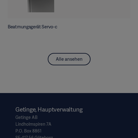
Beatmungsgerät Servo-c
Alle ansehen
Getinge, Hauptverwaltung
Getinge AB
Lindholmspiren 7A
P.O. Box 8861
SE-417 56 Göteborg