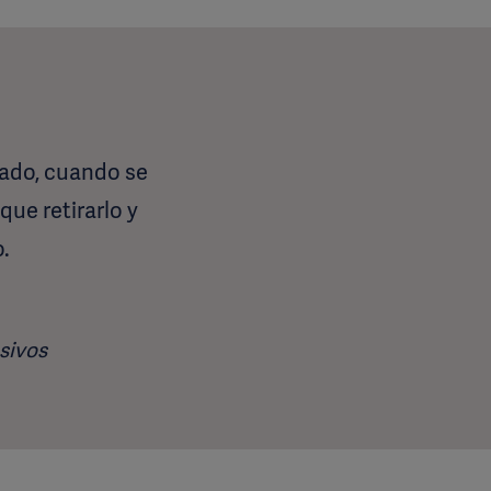
sado, cuando se
ue retirarlo y
.
nsivos