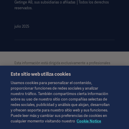
Monit Comput. 2016 Feb;30(1):63-68.
Getinge AB, sus subsidiarias o afiliadas │Todos los derechos
reservados.
julio 2025
Esta información está dirigida exclusivamente a profesionales
de la salud u otras audiencias profesionales, teniendo
Este sitio web utiliza cookies
únicamente carácter informativo. Dicha información no es
exhaustiva y por lo tanto, no debe considerarse como reemplazo
Usamos cookies para personalizar el contenido,
de las instrucciones de uso, manual de usuario o consejo
proporcionar funciones de redes sociales y analizar
médico. Getinge no se hace responsable del uso ilegal,
nuestro tráfico. También compartimos cierta información
indebido o por la manipulación de los contenidos e
sobre su uso de nuestro sitio con compañías selectas de
informaciones de esta página. Tanto el acceso a la información
redes sociales, publicidad y análisis que alojan, desarrollan
como el uso que pueda hacerse de la misma, y su contenido
y ofrecen soporte para nuestro sitio web y sus funciones.
será exclusivamente responsabilidad del usuario.
Puede leer más y cambiar sus preferencias de cookies en
Es posible que alguna terapia, solución o producto mencionado
cualquier momento visitando nuestro
Cookie Notice
no esté disponible o permitido en su país. La información no se