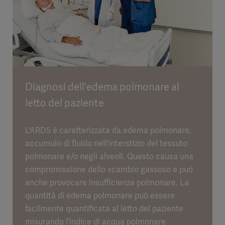
Diagnosi dell'edema polmonare al
letto del paziente
L'ARDS è caratterizzata da edema polmonare,
accumulo di fluido nell'interstizio del tessuto
polmonare e/o negli alveoli. Questo causa una
compromissione dello scambio gassoso e può
anche provocare insufficienza polmonare. La
quantità di edema polmonare può essere
facilmente quantificata al letto del paziente
misurando l'indice di acqua polmonare