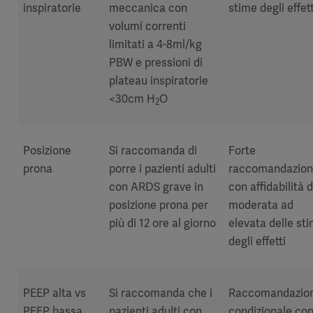
inspiratorie
meccanica con
stime degli effett
volumi correnti
limitati a 4-8ml/kg
PBW e pressioni di
plateau inspiratorie
<30cm H
O
2
Posizione
Si raccomanda di
Forte
prona
porre i pazienti adulti
raccomandazio
con ARDS grave in
con affidabilità 
posizione prona per
moderata ad
più di 12 ore al giorno
elevata delle st
degli effetti
PEEP alta vs
Si raccomanda che i
Raccomandazio
PEEP bassa
pazienti adulti con
condizionale co