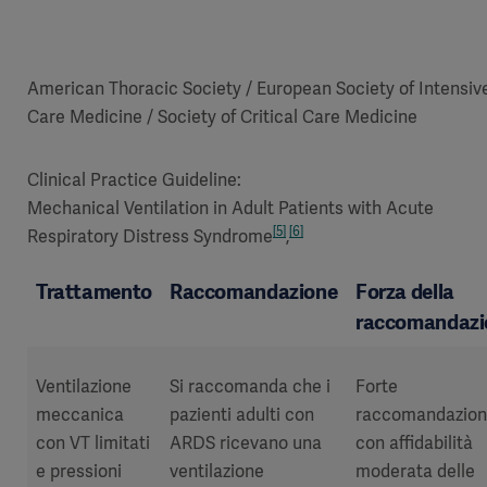
American Thoracic Society / European Society of Intensiv
Care Medicine / Society of Critical Care Medicine
Clinical Practice Guideline:
Mechanical Ventilation in Adult Patients with Acute
[5]
[6]
Respiratory Distress Syndrome
,
Trattamento
Raccomandazione
Forza della
raccomandazi
Ventilazione
Si raccomanda che i
Forte
meccanica
pazienti adulti con
raccomandazio
con VT limitati
ARDS ricevano una
con affidabilità
e pressioni
ventilazione
moderata delle