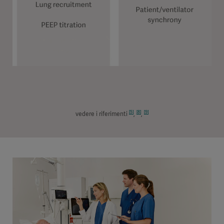
[5]
[8]
[9]
vedere i riferimenti
,
,