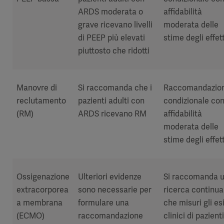
ARDS moderata o
affidabilità
grave ricevano livelli
moderata delle
di PEEP più elevati
stime degli effett
piuttosto che ridotti
Manovre di
Si raccomanda che i
Raccomandazio
reclutamento
pazienti adulti con
condizionale co
(RM)
ARDS ricevano RM
affidabilità
moderata delle
stime degli effett
Ossigenazione
Ulteriori evidenze
Si raccomanda 
extracorporea
sono necessarie per
ricerca continua
a membrana
formulare una
che misuri gli esi
(ECMO)
raccomandazione
clinici di pazienti