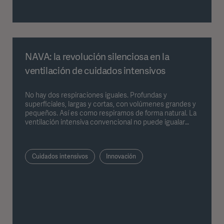
NAVA: la revolución silenciosa en la
ventilación de cuidados intensivos
No hay dos respiraciones iguales. Profundas y
superficiales, largas y cortas, con volúmenes grandes y
pequeños. Así es como respiramos de forma natural. La
ventilación intensiva convencional no puede igualar
esto. Con el método de ventilación NAVA pionero de
Getinge, los pacientes pueden controlar su propia
ventilación utilizando sus nervios, lo que les permite
Cuidados intensivos
Innovación
respirar de la forma que más les conviene.