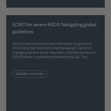
ECMO for severe ARDS: Navigating global
guidelines
Venovenous extracorporeal membrane oxygenation
(VV-ECMO) has become a vital therapeutic option in
managing severe acute respiratory distress syndrome
(ARDS) when conventional interventions fail. The
American Thoracic Society (ATS) in 2024 and the
European Society of Intensive Care Medicine (ESICM) in
2023 released updated guidelines addressing the role of
Cuidados intensivos
VV-ECMO. This article provides an overview of both
guidelines, outlining their common ground and key
distinctions without evaluating or favoring one approach
over another.