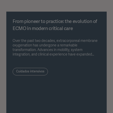
From pioneer to practice: the evolution of
ECMO in modern critical care
Over the past two decades, extracorporeal membrane
oxygenation has undergone a remarkable
transformation. Advances in mobility, system
integration, and clinical experience have expanded
where and how ECMO can be used — changing its role
from a highly specialized stationary intervention into a
widely applicable form of life-sustaining support in
Cuidados intensivos
modern critical care.