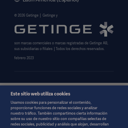
Información legal
Política de privacidad del sitio web
© 2026 Getinge │ Getinge y
Exención de responsabilidad de uso del sitio web
Aviso sobre las cookies
son marcas comerciales o marcas registradas de Getinge AB,
Formulario de solicitud de datos
sus subsidiarias o filiales │Todos los derechos reservados.
febrero 2023
Este sitio web utiliza cookies
Esta información está dirigida exclusivamente a profesionales
de la salud u otras audiencias profesionales y son sólo para
Usamos cookies para personalizar el contenido,
fines informativos, no es exhaustiva y por lo tanto no debe ser
proporcionar funciones de redes sociales y analizar
invocado como un reemplazo de las instrucciones de uso,
nuestro tráfico. También compartimos cierta información
manual de servicio o consejo médico.
sobre su uso de nuestro sitio con compañías selectas de
Getinge no se responsabiliza de ninguna acción u omisión de
redes sociales, publicidad y análisis que alojan, desarrollan