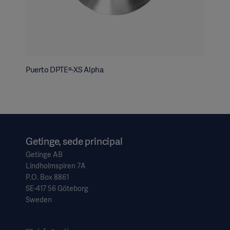
Puerto DPTE®-XS Alpha
Getinge, sede principal
Getinge AB
Lindholmspiren 7A
P.O. Box 8861
SE-417 56 Göteborg
Sweden