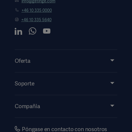
info@getinge.com
+46 10 335 0000
+46 10 335 5640
Oferta
Productos y soluciones
Servicios
Soporte
Perspectivas
Eventos
Compañia
Información de etiquetado electrónico
Inversores
Seguridad
Carreras
Póngase en contacto con nosotros