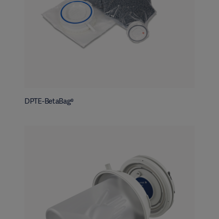
DPTE-BetaBag®