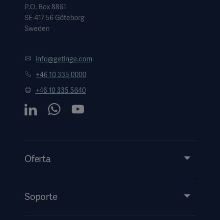
P.O. Box 8861
SE-417 56 Göteborg
Sweden
info@getinge.com
+46 10 335 0000
+46 10 335 5640
Oferta
Productos y soluciones
Servicios
Soporte
Perspectivas