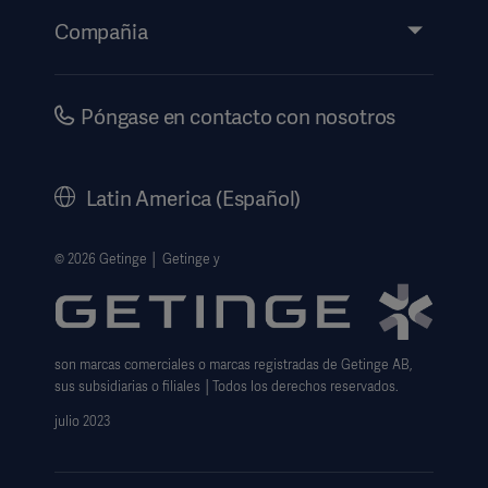
Eventos
Compañia
Información de etiquetado electrónico
Inversores
Seguridad
Carreras
Póngase en contacto con nosotros
Gobierno corporativo
Historia
Latin America (Español)
Información legal
Política de privacidad del sitio web
© 2026 Getinge │ Getinge y
Exención de responsabilidad de uso del sitio web
Aviso sobre las cookies
son marcas comerciales o marcas registradas de Getinge AB,
Formulario de solicitud de datos
sus subsidiarias o filiales │Todos los derechos reservados.
julio 2023