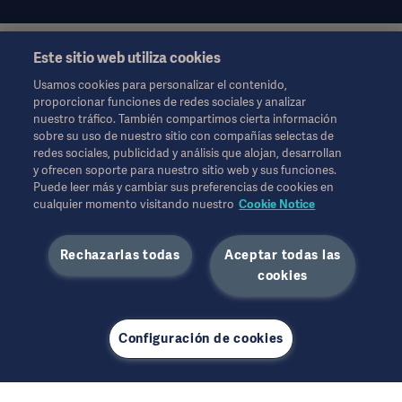
Este sitio web utiliza cookies
Esta información está dirigida exclusivamente a profesionales
de la salud u otras audiencias profesionales y son sólo para
Usamos cookies para personalizar el contenido,
fines informativos, no es exhaustiva y por lo tanto no debe ser
proporcionar funciones de redes sociales y analizar
invocado como un reemplazo de las instrucciones de uso,
nuestro tráfico. También compartimos cierta información
manual de servicio o consejo médico.
sobre su uso de nuestro sitio con compañías selectas de
Getinge no se responsabiliza de ninguna acción u omisión de
redes sociales, publicidad y análisis que alojan, desarrollan
ninguna parte basada en este material, y la confianza depositada
y ofrecen soporte para nuestro sitio web y sus funciones.
en él es responsabilidad exclusiva del usuario.
Puede leer más y cambiar sus preferencias de cookies en
Cualquier terapia, solución o producto mencionado podría no
cualquier momento visitando nuestro
Cookie Notice
estar disponible o permitido en su país. La información no
puede copiarse ni utilizarse, total o parcialmente, sin el permiso
Rechazarlas todas
Aceptar todas las
por escrito de Getinge.
Esta información está dirigida a una audiencia internacional
cookies
fuera de los EE. UU.
Los puntos de vista, opiniones y afirmaciones expresados son
estrictamente los del entrevistado y no reflejan ni representan
Configuración de cookies
Póngase en contacto con nosotros a través de
necesariamente los puntos de vista de Getinge.
WhatsApp:
+ 52 55 6116 1356