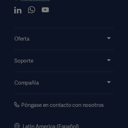
Oferta
Productos y soluciones
Servicios
Soporte
Perspectivas
Eventos
Compañia
Información de etiquetado electrónico
Inversores
Seguridad
Carreras
Póngase en contacto con nosotros
Gobierno corporativo
Historia
Latin America (Español)