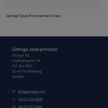
Getinge Clean Pre-treatment Foam
Getinge, sede principal
Getinge AB
Lindholmspiren 7A
P.O. Box 8861
SE-417 56 Göteborg
Sweden
info@getinge.com
+46 10 335 0000
+46 10 335 5640