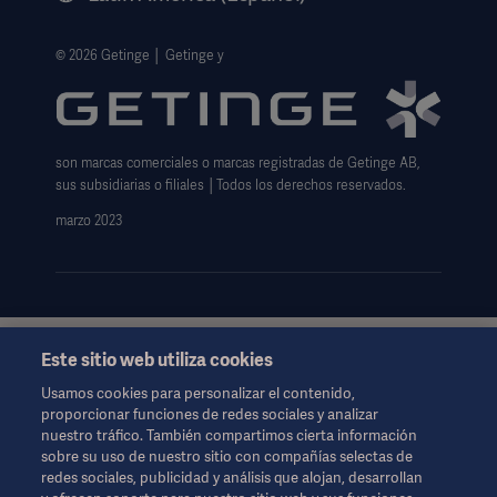
Información legal
Política de privacidad del sitio web
© 2026 Getinge │ Getinge y
Exención de responsabilidad de uso del sitio web
Aviso sobre las cookies
son marcas comerciales o marcas registradas de Getinge AB,
Formulario de solicitud de datos
sus subsidiarias o filiales │Todos los derechos reservados.
marzo 2023
Este sitio web utiliza cookies
Esta información está dirigida exclusivamente a profesionales
de la salud u otras audiencias profesionales y son sólo para
Usamos cookies para personalizar el contenido,
fines informativos, no es exhaustiva y por lo tanto no debe ser
proporcionar funciones de redes sociales y analizar
invocado como un reemplazo de las instrucciones de uso,
nuestro tráfico. También compartimos cierta información
manual de servicio o consejo médico.
sobre su uso de nuestro sitio con compañías selectas de
Getinge no se responsabiliza de ninguna acción u omisión de
redes sociales, publicidad y análisis que alojan, desarrollan
ninguna parte basada en este material, y la confianza depositada