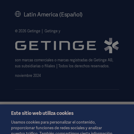
Historia
Latin America (Español)
Información legal
Política de privacidad del sitio web
© 2026 Getinge │ Getinge y
Exención de responsabilidad de uso del sitio web
Aviso sobre las cookies
son marcas comerciales o marcas registradas de Getinge AB,
Formulario de solicitud de datos
sus subsidiarias o filiales │Todos los derechos reservados.
noviembre 2024
Este sitio web utiliza cookies
Esta información está dirigida exclusivamente a profesionales
de la salud u otras audiencias profesionales y son sólo para
Usamos cookies para personalizar el contenido,
fines informativos, no es exhaustiva y por lo tanto no debe ser
proporcionar funciones de redes sociales y analizar
invocado como un reemplazo de las instrucciones de uso,
nuestro tráfico. También compartimos cierta información