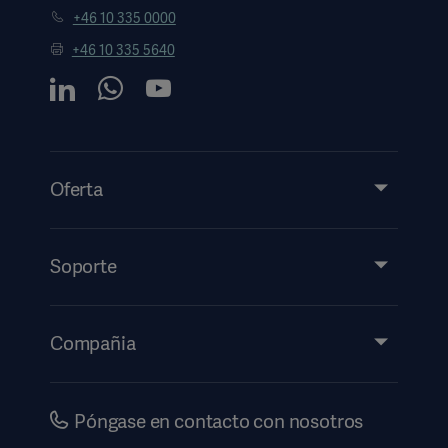
+46 10 335 0000
+46 10 335 5640
Oferta
Productos y soluciones
Servicios
Soporte
Perspectivas
Eventos
Compañia
Información de etiquetado electrónico
Inversores
Seguridad
Carreras
Póngase en contacto con nosotros
Gobierno corporativo