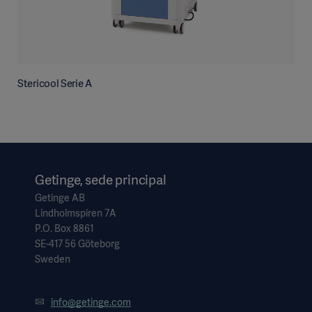
Stericool Serie A
Getinge, sede principal
Getinge AB
Lindholmspiren 7A
P.O. Box 8861
SE-417 56 Göteborg
Sweden
info@getinge.com