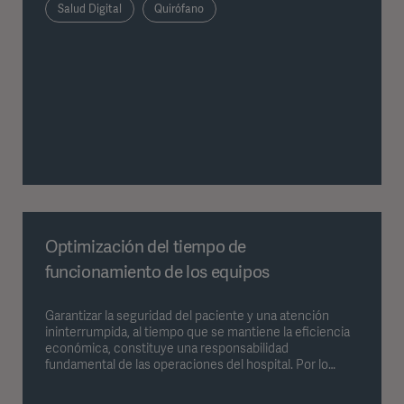
Salud Digital
Quirófano
dispositivos, datos y procesos dentro de una estructura
unificada. En el siguiente artículo se describe cómo
esto repercute en la práctica diaria del quirófano.
Optimización del tiempo de
funcionamiento de los equipos
Garantizar la seguridad del paciente y una atención
ininterrumpida, al tiempo que se mantiene la eficiencia
económica, constituye una responsabilidad
fundamental de las operaciones del hospital. Por lo
tanto, la tecnología médica debe ser fiable, duradera y
estar disponible cuando sea necesario. Existen cuatro