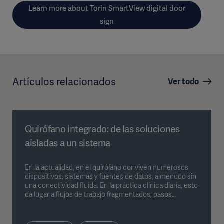
Learn more about Torin SmartView digital door
sign
Artículos relacionados
Ver todo
Quirófano integrado: de las soluciones
aisladas a un sistema
En la actualidad, en el quirófano conviven numerosos
dispositivos, sistemas y fuentes de datos, a menudo sin
una conectividad fluida. En la práctica clínica diaria, esto
da lugar a flujos de trabajo fragmentados, pasos
intermedios manuales y un mayor esfuerzo de
coordinación. Los sistemas integrados para quirófano
abordan precisamente este problema al reunir