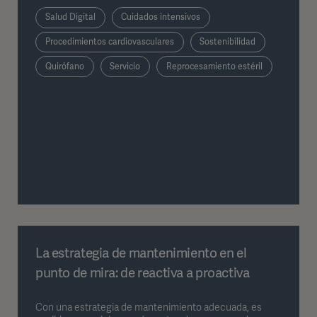
factores clave que influyen de manera significativa en el
Salud Digital
Cuidados intensivos
tiempo de funcionamiento global de los equipos
médicos.
Procedimientos cardiovasculares
Sostenibilidad
Quirófano
Servicio
Reprocesamiento estéril
La estrategia de mantenimiento en el
punto de mira: de reactiva a proactiva
Con una estrategia de mantenimiento adecuada, es