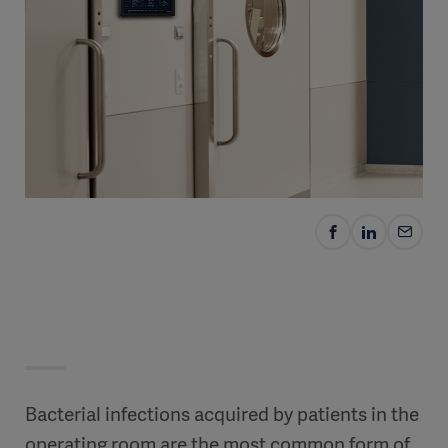
Bacterial infections acquired by patients in the
operating room are the most common form of