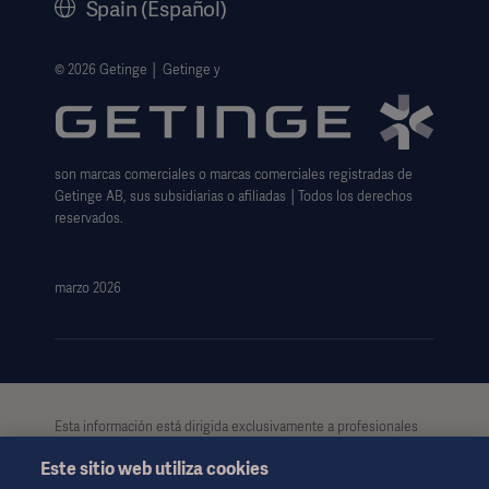
Spain (Español)
Información legal
Política de privacidad del sitio web
© 2026 Getinge │ Getinge y
Exención de responsabilidad de uso del sitio web
Aviso sobre las cookies
son marcas comerciales o marcas comerciales registradas de
Formulario de solicitud de datos
Getinge AB, sus subsidiarias o afiliadas │Todos los derechos
reservados.
marzo 2026
Esta información está dirigida exclusivamente a profesionales
de la salud u otras audiencias profesionales, teniendo
Este sitio web utiliza cookies
únicamente carácter informativo. Dicha información no es