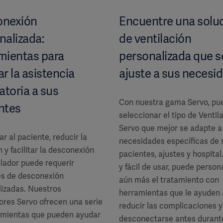
onexión
Encuentre una solu
nalizada:
de ventilación
mientas para
personalizada que s
tar la asistencia
ajuste a sus necesi
atoria a sus
Con nuestra gama Servo, pu
ntes
seleccionar el tipo de Ventil
Servo que mejor se adapte a
ar al paciente, reducir la
necesidades específicas de 
 y facilitar la desconexión
pacientes, ajustes y hospital.
ilador puede requerir
y fácil de usar, puede person
es de desconexión
aún más el tratamiento con
lizadas. Nuestros
herramientas que le ayuden 
ores Servo ofrecen una serie
reducir las complicaciones y
amientas que pueden ayudar
desconectarse antes durante