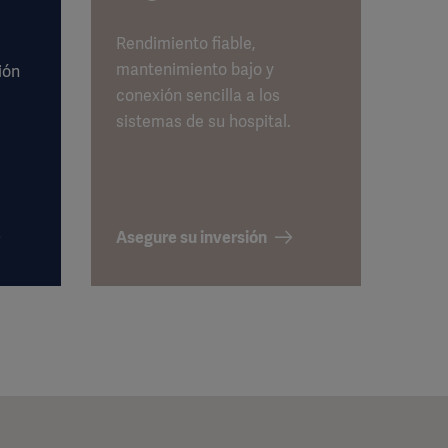
Rendimiento fiable,
mantenimiento bajo y
ión
conexión sencilla a los
sistemas de su hospital.
Asegure su inversión