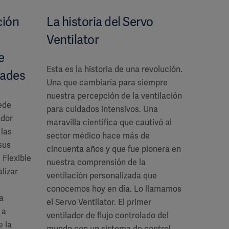
La historia del Servo
ción
Ventilator
e
Esta es la historia de una revolución.
dades
Una que cambiaría para siempre
nuestra percepción de la ventilación
ede
para cuidados intensivos. Una
ador
maravilla científica que cautivó al
 las
sector médico hace más de
sus
cincuenta años y que fue pionera en
 Flexible
nuestra comprensión de la
alizar
ventilación personalizada que
conocemos hoy en día. Lo llamamos
a
el Servo Ventilator. El primer
 a
ventilador de flujo controlado del
 la
mundo con un sistema de control