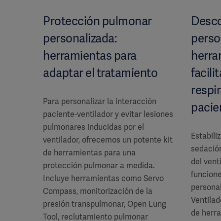
Protección pulmonar
Desc
personalizada:
perso
herramientas para
herra
adaptar el tratamiento
facili
respir
Para personalizar la interacción
pacie
paciente-ventilador y evitar lesiones
pulmonares inducidas por el
Estabiliz
ventilador, ofrecemos un potente kit
sedación
de herramientas para una
del vent
protección pulmonar a medida.
funcion
Incluye herramientas como Servo
persona
Compass, monitorización de la
Ventilad
presión transpulmonar, Open Lung
de herr
Tool, reclutamiento pulmonar