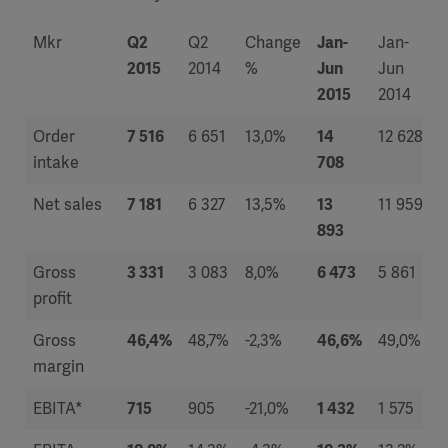
Mkr
Q2
Q2
Change
Jan-
Jan-
2015
2014
%
Jun
Jun
2015
2014
Order
7 516
6 651
13,0%
14
12 628
intake
708
Net sales
7 181
6 327
13,5%
13
11 959
893
Gross
3 331
3 083
8,0%
6 473
5 861
profit
Gross
46,4%
48,7%
-2,3%
46,6%
49,0%
margin
EBITA*
715
905
-21,0%
1 432
1 575