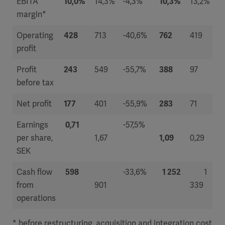
EBITA
10,0%
14,3%
-4,3%
10,3%
13,2%
margin*
Operating
428
713
-40,6%
762
419
profit
Profit
243
549
-55,7%
388
97
before tax
Net profit
177
401
-55,9%
283
71
Earnings
0,71
-57,5%
per share,
1,67
1,09
0,29
SEK
Cash flow
598
-33,6%
1 252
1
from
901
339
operations
* before restructuring, acquisition and integration cost