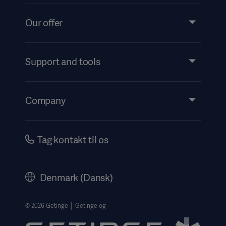
Our offer
Products and Solutions
Services
Support and tools
Insights
Events
Company
Instructions For Use/Patient Information
Investors
Security
Careers
Tag kontakt til os
Corporate Governance
History
Denmark (Dansk)
Legal Information
Website Privacy Policy
© 2026 Getinge │ Getinge og
Website use disclaimer