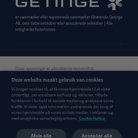
Cookie Notice
er varemærker eller registrerede varemærker tilhørende Getinge
Data Subject Request Form
AB, dets datterselskaber eller associerede selskaber │Alle
rettigheder forbeholdes.
Disse oplysninger er udelukkende henvendt til
sundhedspersonale eller andre professionelle målgrupper og er
Deze website maakt gebruik van cookies
kun til informationsformål, er ikke udtømmende og bør derfor
ikke anvendes som erstatning for brugsanvisningen,
Vi bruger cookies til, at få vores hjemmeside til at virke
servicemanualen eller medicinsk rådgivning. Getinge påtager
ordentligt, personalisere indhold og reklamer, tilbyde
sig intet ansvar for nogen handling eller undladelse fra nogen
funktioner i forhold til sociale medier og analysere vores
part på baggrund af dette materiale, og tillid til det er
traffik. Vi deler også information vedrørende din brug af
udelukkende på brugerens risiko.
vores hjemmeside på vores sociale medier, i reklamer og
Alle nævnte behandlinger, løsninger eller produkter er muligvis
med analytiske samarbejdspartnere.
Cookie Notice
ikke tilgængelige eller tilladte i dit land. Oplysningerne må ikke,
hverken helt eller delvist, kopieres eller anvendes uden skriftlig
Afvis alle
Accepter alle
tilladelse fra Getinge.