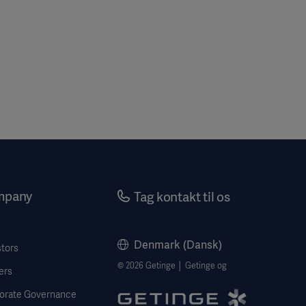
mpany
Tag kontakt til os
Denmark (Dansk)
stors
© 2026 Getinge │ Getinge og
ers
orate Governance