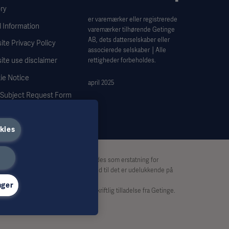
ry
er varemærker eller registrerede
 Information
varemærker tilhørende Getinge
AB, dets datterselskaber eller
te Privacy Policy
associerede selskaber │Alle
ite use disclaimer
rettigheder forbeholdes.
ie Notice
april 2025
 Subject Request Form
kies
dtømmende og bør derfor ikke anvendes som erstatning for
aggrund af dette materiale, og tillid til det er udelukkende på
nger
ist, kopieres eller anvendes uden skriftlig tilladelse fra Getinge.
s Getinges synspunkter.