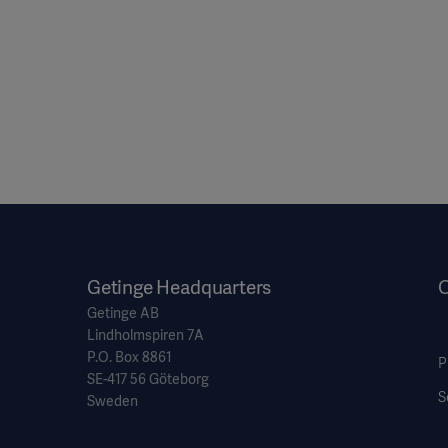
Getinge Headquarters
O
Getinge AB
Lindholmspiren 7A
P.O. Box 8861
P
SE-417 56 Göteborg
S
Sweden