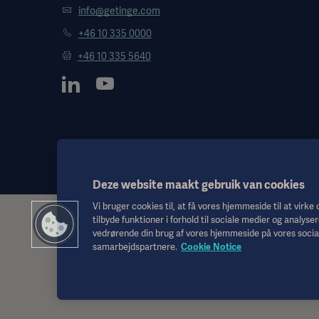
info@getinge.com
+46 10 335 0000
+46 10 335 5640
Deze website maakt gebruik van cookies
Vi bruger cookies til, at få vores hjemmeside til at virke
tilbyde funktioner i forhold til sociale medier og analyser
Disse oplysninger er udelukkende henvendt til sundhedspersonale 
vedrørende din brug af vores hjemmeside på vores socia
brugsanvisningen, servicemanualen eller medicinsk rådgivning. Getin
samarbejdspartnere.
Cookie Notice
brugerens risiko.
Alle nævnte behandlinger, løsninger eller produkter er muligvis ikke 
Disse oplysninger er beregnet til en international målgruppe uden
De synspunkter, meninger og påstande, der udtrykkes, er udelukke