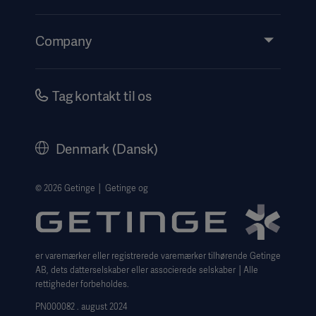
Insights
Events
Company
Instructions For Use/Patient Information
Investors
Security
Careers
Tag kontakt til os
Corporate Governance
History
Denmark (Dansk)
Legal Information
Website Privacy Policy
© 2026 Getinge │ Getinge og
Website use disclaimer
Cookie Notice
er varemærker eller registrerede varemærker tilhørende Getinge
Data Subject Request Form
AB, dets datterselskaber eller associerede selskaber │Alle
rettigheder forbeholdes.
PN000082 . august 2024