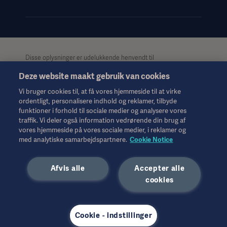
Disse oplysninger er udelukkende henvendt til
sundhedspersonale eller andre professionelle målgrupper og er
Deze website maakt gebruik van cookies
kun til informationsformål, er ikke udtømmende og bør derfor
ikke anvendes som erstatning for brugsanvisningen,
Vi bruger cookies til, at få vores hjemmeside til at virke
servicemanualen eller medicinsk rådgivning. Getinge påtager
ordentligt, personalisere indhold og reklamer, tilbyde
sig intet ansvar for nogen handling eller undladelse fra nogen
funktioner i forhold til sociale medier og analysere vores
part på baggrund af dette materiale, og tillid til det er
traffik. Vi deler også information vedrørende din brug af
udelukkende på brugerens risiko.
vores hjemmeside på vores sociale medier, i reklamer og
Alle nævnte behandlinger, løsninger eller produkter er muligvis
med analytiske samarbejdspartnere.
Cookie Notice
ikke tilgængelige eller tilladte i dit land. Oplysningerne må ikke,
hverken helt eller delvist, kopieres eller anvendes uden skriftlig
Afvis alle
Accepter alle
tilladelse fra Getinge.
cookies
Disse oplysninger er beregnet til en international målgruppe
udenfor USA.
De synspunkter, meninger og påstande, der udtrykkes, er
udelukkende de interviewedes egne, og de afspejler eller
Cookie - indstillinger
repræsenterer ikke nødvendigvis Getinges synspunkter.