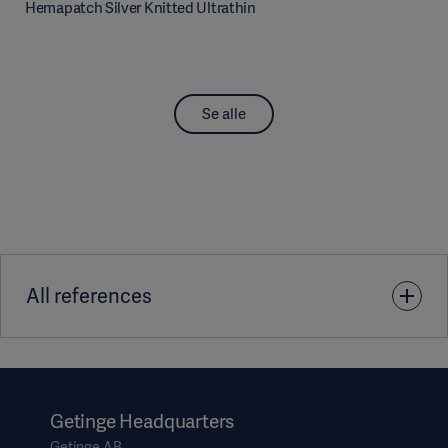
Hemapatch Silver Knitted Ultrathin
Se alle
All references
1. Data on file
Getinge Headquarters
Getinge AB