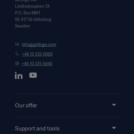
Lindholmspiren 7A
P.O. Box 8861
SE-417 56 Göteborg
Sweden
info@getinge.com
+46 10 335 0000
+46 10 335 5640
Our offer
Products and Solutions
Services
Support and tools