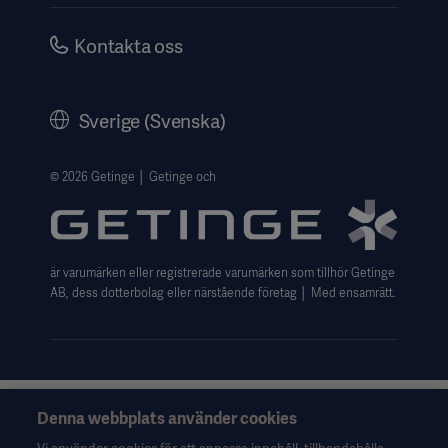
Karriär
Kontakta oss
Bolagsstyrning
Historik
Sverige (Svenska)
Getinges Integritetscenter
Website use disclaimer
© 2026 Getinge │ Getinge och
är varumärken eller registrerade varumärken som tillhör Getinge
AB, dess dotterbolag eller närstående företag │ Med ensamrätt.
Denna webbplats använder cookies
Denna information riktar sig uteslutande till hälso- och
sjukvårdspersonal eller andra professionella yrkesgrupper och