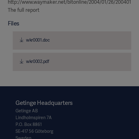
http://www.waymaker.net/bitonline/2004/01/26/20040126
The full report
Files
wkr0001.doc
wkr0002.pdf
Getinge Headquarters
Getinge AB
Lindholmspiren 7A
P.O. Box 8861
SE-417 56 Göteborg
Sweden